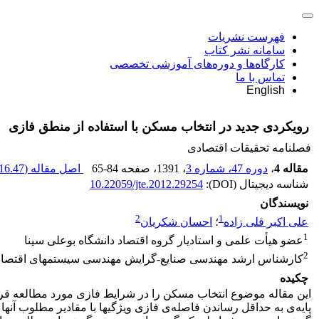
فهرست نشریات
سامانه نشر کتاب
کارگاه‌ها و دوره‌های آموزشی تخصصی
تماس با ما
English
رویکردی جدید در انتخاب مسکن با استفاده از منطق فازی
فصلنامه تحقیقات اقتصادی
مقاله 4
،
دوره 47، شماره 3
، 1391
، صفحه
65-84
اصل مقاله (
16.47 K
شناسه دیجیتال (DOI):
10.22059/jte.2012.29254
نویسندگان
2
1
علی اکبر قلی زاده
؛
احسان شکریان
1
عضو هیأت علمی و استادیار گروه اقتصاد دانشگاه بوعلی سینا
2
کارشناس ارشد مهندسی صنایع-گرایش مهندسی سیستم‎های اقتصادی و اجتماعی دانشگاه آزاد اسلامی، واحد همدان، باشگاه پژوهشگران جوان و نخبگان، همدان، ایران
چکیده
این مقاله موضوع انتخاب مسکن را در شرایط فازی مورد مطالعه قرا