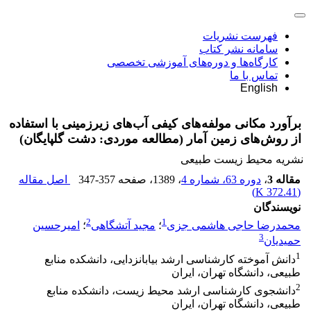
فهرست نشریات
سامانه نشر کتاب
کارگاه‌ها و دوره‌های آموزشی تخصصی
تماس با ما
English
برآورد مکانی مولفه‌های کیفی آب‌های زیرزمینی با استفاده
از روش‌های زمین آمار (مطالعه موردی: دشت گلپایگان)
نشریه محیط زیست طبیعی
مقاله 3
،
دوره 63، شماره 4
، 1389
، صفحه
347-357
اصل مقاله
)
372.41 K
(
نویسندگان
2
1
محمدرضا حاجی هاشمی جزی
؛
مجید آتشگاهی
؛
امیرحسین
3
حمیدیان
1
دانش آموخته کارشناسی ارشد بیابانزدایی، دانشکده منابع
طبیعی، دانشگاه تهران، ایران
2
دانشجوی کارشناسی ارشد محیط زیست، دانشکده منابع
طبیعی، دانشگاه تهران، ایران