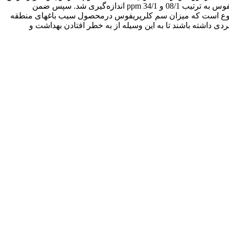
اندازه‌گیری شد. به‌طوری‌که میزان باقیماندة سم دیازینون درسیب‌های نوع گلدن و رد منطقه به ترتیب 65/0 و 7/0 ppm و در مورد سم کلرپریفوس به ترتیب 08/1 و 34/1 ppm اندازه‌گیری شد. سپس ضمن
نی مبین این موضوع است که میزان سم کلرپریفوس درمحصول سیب باغهای منطقه
ی داشته باشند تا به این وسیله از به خطر افتادن بهداشت و