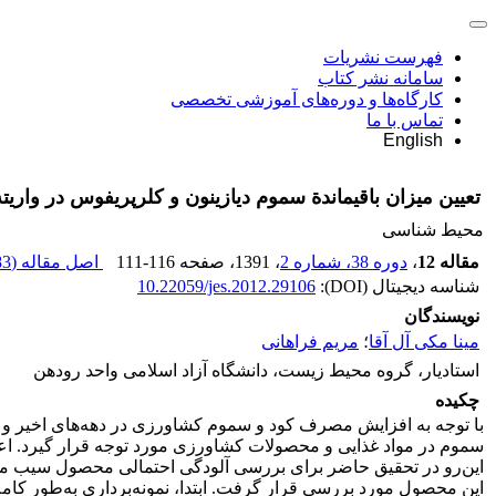
فهرست نشریات
سامانه نشر کتاب
کارگاه‌ها و دوره‌های آموزشی تخصصی
تماس با ما
English
تعیین میزان باقیماندة سموم دیازینون و کلرپریفوس در واری
محیط شناسی
مقاله 12
،
دوره 38، شماره 2
، 1391
، صفحه
111-116
اصل مقاله (
 K
شناسه دیجیتال (DOI):
10.22059/jes.2012.29106
نویسندگان
مینا مکی آل آقا
؛
مریم فراهانی
استادیار، گروه محیط زیست، دانشگاه آزاد اسلامی واحد رودهن
چکیده
با توجه به افزایش مصرف کود و سموم کشاورزی در دهه‌های اخیر و ا
سموم در مواد غذایی و محصولات کشاورزی مورد توجه قرار گیرد. اع
این‌رو در تحقیق حاضر برای بررسی آلودگی احتمالی محصول سیب منط
این محصول مورد بررسی قرار گرفت. ابتدا، نمونه‌برداری به‌طور کا