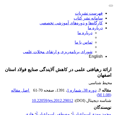
فهرست نشریات
سامانه نشر کتاب
کارگاه‌ها و دوره‌های آموزشی تخصصی
درباره ما
درباره ما
تماس با ما
شورای برنامه‌ریزی و ارتقای مجلات علمی
English
ارائة رهیافتی علمی در کاهش آلایندگی صنایع فولاد استان
اصفهان
محیط شناسی
مقاله 7
،
دوره 38، شماره 1
، 1391
، صفحه
61-70
اصل مقاله
)
1.08 M
(
شناسه دیجیتال (DOI):
10.22059/jes.2012.29012
نویسندگان
2
1
محمد مهدی اسماعیلی
؛
مصطفی اسماعیلی
؛
هادی