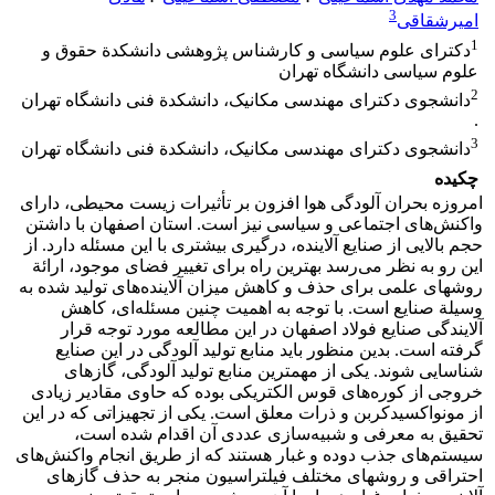
3
امیرشقاقی
1
دکترای علوم سیاسی و کارشناس پژوهشی دانشکدة حقوق و
علوم سیاسی دانشگاه تهران
2
دانشجوی دکترای مهندسی مکانیک، دانشکدة فنی دانشگاه تهران
.
3
دانشجوی دکترای مهندسی مکانیک، دانشکدة فنی دانشگاه تهران
چکیده
امروزه بحران آلودگی هوا افزون بر تأثیرات زیست محیطی، دارای
واکنش‌های اجتماعی و سیاسی نیز است. استان اصفهان با داشتن
حجم بالایی از صنایع آلاینده، درگیری بیشتری با این مسئله دارد. از
این رو به نظر می‌رسد بهترین راه برای تغییر فضای موجود، ارائة
روشهای علمی برای حذف و کاهش میزان آلاینده‌های تولید شده به
وسیلة صنایع است. با توجه به اهمیت چنین مسئله‌ای، کاهش
آلایندگی صنایع فولاد اصفهان در این مطالعه مورد توجه قرار
گرفته است. بدین منظور باید منابع تولید آلودگی در این صنایع
شناسایی شوند. یکی از مهمترین منابع تولید آلودگی، گازهای
خروجی از کوره‌های قوس الکتریکی بوده که حاوی مقادیر زیادی
از مونواکسیدکربن و ذرات معلق است. یکی از تجهیزاتی که در این
تحقیق به معرفی و شبیه‌سازی عددی آن اقدام شده است،
سیستم‌های جذب دوده و غبار هستند که از طریق انجام واکنش‌های
احتراقی و روشهای مختلف فیلتراسیون منجر به حذف گازهای