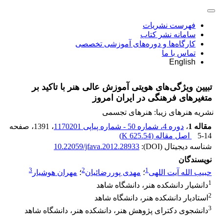
فهرست نشریات
سامانه نشر کتاب
کارگاه‌ها و دوره‌های آموزشی تخصصی
تماس با ما
English
تبیین ویژگی‌های هویتی آموزش عالی هنر با تاکید بر
متغیرهای فرهنگی در ایران امروز
نشریه هنرهای زیبا: هنرهای تجسمی
مقاله 1
،
دوره 4، شماره 50 - شماره پیاپی 1170201
، 1391
، صفحه
5-14
اصل مقاله (
625.54 K
)
شناسه دیجیتال (DOI):
10.22059/jfava.2012.28933
نویسندگان
3
2
1
حبیب الله آیت اللهی
؛
مهدی پوررضائیان
؛
مهران هوشیار
1
دانشیار دانشکده هنر، دانشگاه شاهد
2
استادیار دانشکده هنر، دانشگاه شاهد
3
دانشجوی دکترای پژوهش هنر، دانشکده هنر، دانشگاه شاهد