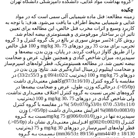
گروه بهداشت مواد غذایی، دانشکده دامپزشکی دانشگاه تهران
چکیده
زمینه مطالعه:‌ ‌فنل ماده شیمیایی آلی سمی است که در مواد
غذایی و شیمیایی محیط اطراف ما یافت می‌شود‌. هدف: با توجه به
کاربرد وسیع و اثرات مخرب فنل خالص، این مطالعه برای تعیین
تاثیر آن بر ساختار مورفومتری و هیستومتری بیضه انجام شد.
روش کار: 24سر موش سوری نر بالغ در یک گروه کنترل و 3 گروه
تجربی، برای مدت 35 روز دوز‌های mg/kg 30، 75 و 100 فنل خالص
را از طریق گاواژ دریافت کردند. در پایان، وزن بدن، بیضه‌ها و
سپیدپرده، میزان شاخص گنادی و همچنین طول، عرض و ضخامت
بیضه تعیین شد. در مطالعه هسیتومتریک، قطر لوله‌های اسپرم‌ساز
و ضخامت اپیتلیوم ژرمینال اندازه‌گیری شد. نتایج:‌‌ ‌‌وزن بدن در
دوز‌های mg/kg 75 و 100 ‌(به‌ترتیب g 09/4±02/2 ‌و 55/3±33/2) د‌ر
مقایسه با گروه کنترل g(97/3±16/10)کاهش معنی‌داری داشت
(05/0‌p<‌)‌. درحالی‌که وزن، طول، عرض و ضخامت بیضه‌‌‌ها در
گرو‌ه‌های تجربی نسبت به گروه کنترل اختلاف معنی‌داری نداشت،
ولی شاخص گنادی در دوز‌های mg/kg 30، 75 و 100 ‌(به‌ترتیب
11/0±‌53/0‌، 07/0‌ ±‌53/0‌‌و‌‌07/0±5/0‌ )% در مقایسه با گروه کنترل
(0083/0±088/0)% ‌افزایش معنی‌داری داشت (05/0‌p<‌.) وزن
سپیدپرده تنها در دوز‌mg/kg 75 g(006/0±01/0)نسبت بـه گـروه
کنتـرل g(002/0±002/0) افـزایـش معنـی‌داری نشان داد (05/0‌p<‌.)
قطر لوله‌های اسپرم‌ساز در دوزهای mg/kg 30 و 75‌ (به‌ترتیب
mm44/49 ± 18/130و mm36/53± 89/156) نـسـبـت بـه گـروه