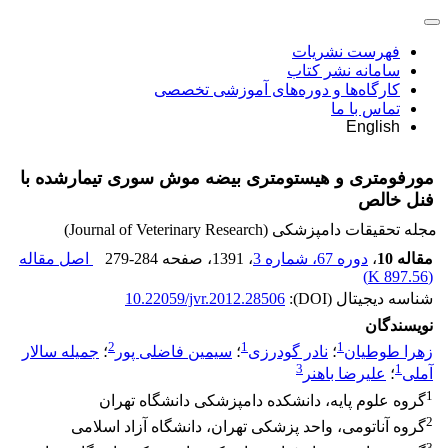
فهرست نشریات
سامانه نشر کتاب
کارگاه‌ها و دوره‌های آموزشی تخصصی
تماس با ما
English
مورفومتری و هیستومتری بیضه موش سوری تیمارشده با
فنل خالص
مجله تحقیقات دامپزشکی (Journal of Veterinary Research)
مقاله 10
،
دوره 67، شماره 3
، 1391
، صفحه
279-284
اصل مقاله
)
897.56 K
(
شناسه دیجیتال (DOI):
10.22059/jvr.2012.28506
نویسندگان
2
1
1
زهرا طوطیان
؛
نادر گودرزی
؛
سیمین فاضلی پور
؛
جمیله سالار
3
1
آملی
؛
علیرضا باهنر
1
گروه علوم پایه، دانشکده دامپزشکی دانشگاه تهران
2
گروه آناتومی، واحد پزشکی تهران، دانشگاه آزاد اسلامی
3