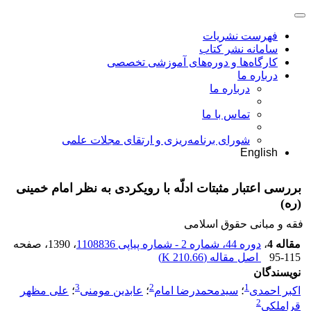
فهرست نشریات
سامانه نشر کتاب
کارگاه‌ها و دوره‌های آموزشی تخصصی
درباره ما
درباره ما
تماس با ما
شورای برنامه‌ریزی و ارتقای مجلات علمی
English
بررسی اعتبار مثبتات ادلّه با رویکردی به نظر امام خمینی
(ره)
فقه و مبانی حقوق اسلامی
مقاله 4
،
دوره 44، شماره 2 - شماره پیاپی 1108836
، 1390
، صفحه
95-115
اصل مقاله (
210.66 K
)
نویسندگان
3
2
1
اکبر احمدی
؛
سیدمحمدرضا امام
؛
عابدین مومنی
؛
علی مظهر
2
قراملکی