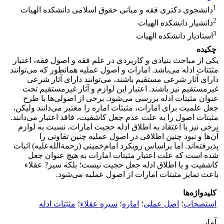
1
دانشجوی دکتری فقه و مبانی حقوق اسلامی دانشکده الهیات
2
دانشیار دانشکده الهیات
3
استادیار دانشکده الهیات
چکیده
یکی از مباحث بنیادی و کاربردی در علم فقه و اصول فقه، اعتبار
مثبَتات ادله می‌باشد. امارات و اصول عملیه همانطور که می‌توانند
دارای آثار شرعی مستقیم باشند، می‌توانند دارای آثار شرعی
غیرمستقیم نیز باشند. اعتبار این لوازم و آثار غیرمستقیم تحت
عنوان مثبتات ادله بررسی می‌شود. برخی از اصولی‌ها با طرح
جعل علمیت برای امارات، مثبتات اماره را معتبر می‌دانند ولیکن،
مثبتات اصول را به علت عدم جعل کاشفیت، فاقد اعتبار می‌دانند.
برخی نیز با اعتقاد به اطلاق ادله حجیت امارات، نسبت به لوازم
آن‌ها و نبود چنین اطلاقی در اصول عملیه چنین تفاوتی را
پذیرفته‌اند. اما براساس رویکرد امام‌خمینی (رحمة‌الله‌علیه) اثبات
شده است که علت اعتبار مثبتات امارات به هیچ عنوان جعل
کاشفیت و یا اطلاق ادله جعل حجیت نیست؛ بلکه سیر? عقلاء
باعث تمایز مثبتات امارات از اصول عملیه می‌شود.
کلیدواژه‌ها
استصحاب
؛
اصل عملی
؛
اماره
؛
سیره عقلاء
؛
مثبَتات ادله
آمار