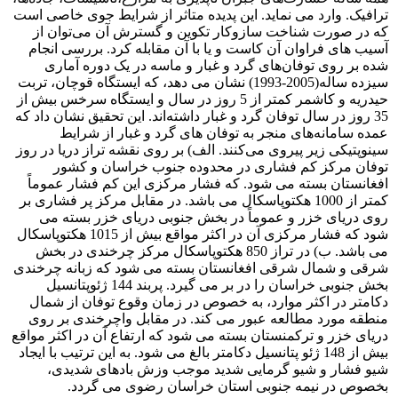
ترافیک. وارد می نماید. این پدیده متاثر از شرایط جوی خاصی است
که در صورت شناخت سازوکار تکوین و گسترش آن می‌توان از
آسیب های فراوان آن کاست و یا با آن مقابله کرد. بررسی انجام
شده بر روی توفان‌های گرد و غبار و ماسه در یک دوره آماری
سیزده ساله(2005-1993) نشان می دهد، که ایستگاه قوچان، تربت
حیدریه و کاشمر کمتر از 5 روز در سال و ایستگاه سرخس بیش از
35 روز در سال توفان گرد و غبار داشته‌اند. این تحقیق نشان داد که
عمده سامانه‌های منجر به توفان های گرد و غبار از شرایط
سینوپتیکی زیر پیروی می‌کنند. الف) بر روی نقشه تراز دریا در روز
توفان مرکز کم فشاری در محدوده جنوب خراسان و کشور
افغانستان بسته می شود. که فشار مرکزی این کم فشار عموماً
کمتر از 1000 هکتوپاسکال می باشد. در مقابل مرکز پر فشاری بر
روی دریای خزر و عموماً در بخش جنوبی دریای خزر بسته می
شود که فشار مرکزی آن در اکثر مواقع بیش از 1015 هکتوپاسکال
می باشد. ب) در تراز 850 هکتوپاسکال مرکز چرخندی در بخش
شرقی و شمال شرقی افغانستان بسته می شود که زبانه چرخندی
بخش جنوبی خراسان را در بر می گیرد. پربند 144 ژئوپتانسیل
دکامتر در اکثر موارد، به خصوص در زمان وقوع توفان از شمال
منطقه مورد مطالعه عبور می کند. در مقابل واچرخندی بر روی
دریای خزر و ترکمنستان بسته می شود که ارتفاع آن در اکثر مواقع
بیش از 148 ژئو پتانسیل دکامتر بالغ می شود. به این ترتیب با ایجاد
شیو فشار و شیو گرمایی شدید موجب وزش بادهای شدیدی،
بخصوص در نیمه جنوبی استان خراسان رضوی می گردد.