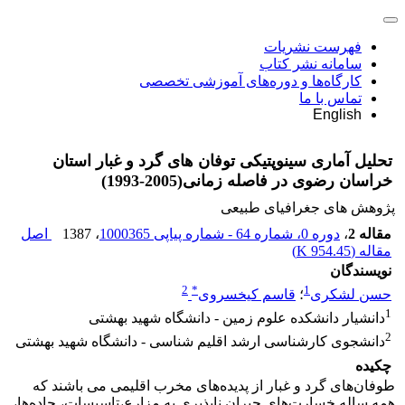
فهرست نشریات
سامانه نشر کتاب
کارگاه‌ها و دوره‌های آموزشی تخصصی
تماس با ما
English
تحلیل آماری سینوپتیکی توفان های گرد و غبار استان
خراسان رضوی در فاصله زمانی(2005-1993)
پژوهش های جغرافیای طبیعی
مقاله 2
،
دوره 0، شماره 64 - شماره پیاپی 1000365
، 1387
اصل
مقاله (
954.45 K
)
نویسندگان
2
*
1
حسن لشکری
؛
قاسم کیخسروی
1
دانشیار دانشکده علوم زمین - دانشگاه شهید بهشتی
2
دانشجوی کارشناسی ارشد اقلیم شناسی - دانشگاه شهید بهشتی
چکیده
طوفان‌های گرد و غبار از پدیده‌های مخرب اقلیمی می باشند که
همه ساله خسارت‌های جبران ناپذیری به مزارع،تاسیسات، جاده‌ها،