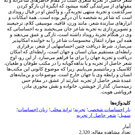
شعر حاصل از تجربه شعری است در مقام خاطرهای شاعرانه و به
مقولهای از سرایندگی گفته میشود که انگیزة آن بازگو کردن
سرگذشت و تجربة منتهی تجربه‌گر، و واکنش او در قبال رویدادی
است که شاعر به شخصه با آن درگیر بوده است.. همة امکانات و
ابزارهای سازندة شعر، مانند وزن، قافیه، موسیقی کلام، ترجیعبند
و تصویرپردازی به تجربة شاعر جان می‌بخشند و به احساساتی که
وی در هنگام تجربة رویداد داشته است، تازگی و عمق می‌دهند و
همه این موارد انتقال محسوسات شاعر را به خواننده امکانپذیر
می‌سازد. شرط دریافت چنین احساسهایی از شعر، برقراری
رابطه‌ای مستقیم میان انسان و جهان است، رابطه‌ای که امکان
دریافت و تجزیة جهان را برای ما فراهم می‌سازد. از این رو، اوج
شعر حاصل از تجربه و یا بداهه‌گویانه را در مکتب طوفان و طغیان،
کلاسیک و رمانتیسم می‌یابیم. زیرا که موضوع کانونی این مکتب‌ها
انسان و رابطة وی با جهان خارج است. موضوعات و بن‌مایه‌های
عمدة شعر حاصل از تجربه عبارتند از عشق در مقام حس
زمینه‌ساز، گذار از خویشتن، خانواده و نقش محوری مادر،
فروپاشی هویت.
کلیدواژه‌ها
بار احساسات شخصی
؛
تجربه
؛
ترانة محلی
؛
زبان احساسات
؛
سمبل
؛
شعر حاصل از تجربه
آمار
تعداد مشاهده مقاله: 2,320