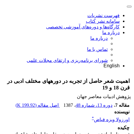
فهرست نشریات
سامانه نشر کتاب
کارگاه‌ها و دوره‌های آموزشی تخصصی
درباره ما
درباره ما
تماس با ما
شورای برنامه‌ریزی و ارتقای مجلات علمی
English
اهمیت شعر حاصل از تجربه در دورههای مختلف ادبی در
قرن 18 و 19
پژوهش ادبیات معاصر جهان
مقاله 7
،
دوره 13، شماره 48
، 1387
اصل مقاله (
199.92 K
)
نویسنده
*
اورزولا ویزه فیاض
چکیده