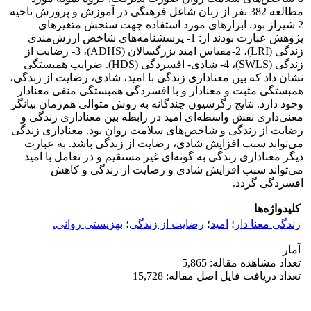
مطالعه 382 نفر از زنان شاغل فرهنگی در آموزش و پرورش ناحیه
2 شیراز بود. ابزارهای مورد استفاده جهت سنجش متغیرهای
پژوهش عبارت بودند از: 1- پرسشنامه‌های شاخص ارزش‌مندی
زندگی (LRI)، 2-مقیاس امید بزرگسالان (ADHS)، 3- رضایت از
زندگی (SWLS)، 4- شادی- افسردگی (HDS). ضرایب همبستگی
نشان داد که بین معناداری زندگی با امید، شادی، رضایت از زندگی،
همبستگی مثبت و معنادار و با افسردگی همبستگی منفی معنادار
وجود دارد. نتایج رگرسیون چندگانه به روش متوالی هم‌زمان بیانگر
معنی‌داری نقش واسطه‌ای امید در رابطه بین معناداری زندگی و
رضایت از زندگی و شاخص‌های سلامت روان بود. معناداری زندگی
می‌تواند سبب افزایش شادی، رضایت از زندگی باشد. به عبارت
دیگر معناداری زندگی به گونه‌ای غیر مستقیم و در تعامل با امید
می‌تواند سبب افزایش شادی و رضایت از زندگی و کاهش
افسردگی گردد.
کلیدواژه‌ها
زندگی معنا دار
؛
امید
؛
رضایت از زندگی
؛
بهزیستی روانی.
آمار
تعداد مشاهده مقاله: 5,865
تعداد دریافت فایل اصل مقاله: 15,728