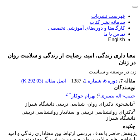
فهرست نشریات
سامانه نشر کتاب
کارگاه‌ها و دوره‌های آموزشی تخصصی
تماس با ما
English
معنا داری زندگی، امید، رضایت از زندگی و سلامت روان
در زنان
زن در توسعه و سیاست
مقاله 7
،
دوره 6، شماره 2
، 1387
اصل مقاله (
292.03 K
)
نویسندگان
2
*
1
حبیب¬اله نصیری
؛
بهرام جوکار
1
دانشجوی دکترای روان¬شناسی تربیتی دانشگاه شیراز
2
دکترای روانشناسی تربیتی و استادیار روانشناسی تربیتی
دانشگاه شیراز
چکیده
پژوهش حاضر با هدف بررسی ارتباط بین معناداری زندگی و امید
با شاخص‌های سلامت روان صورت پذیرفت. گروه نمونه مورد