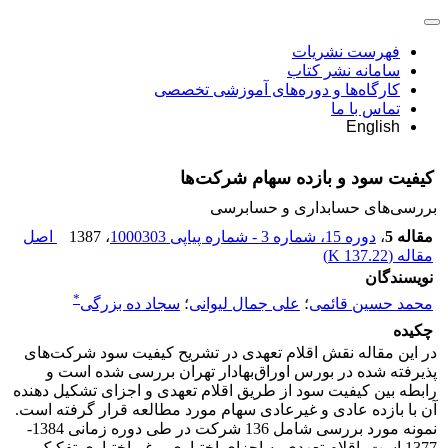
فهرست نشریات
سامانه نشر کتاب
کارگاه‌ها و دوره‌های آموزشی تخصصی
تماس با ما
English
کیفیت سود و بازده سهام شرکت‌ها
بررسی‏‌های حسابداری و حسابرسی
مقاله 5
،
دوره 15، شماره 3 - شماره پیاپی 1000303
، 1387
اصل
مقاله (
137.22 K
)
نویسندگان
*
محمد‌ حسین ‌قائمی
؛
علی ‌جمال ‌لیوانی
؛
سجاد ‌ده ‌بزرگی
چکیده
در این مقاله نقش اقلام تعهدی در تشریح کیفیت سود شرکت‌های
پذیرفته شده در بورس اوراق‌بهادار تهران بررسی شده است و
رابطه بین کیفیت سود از طریق اقلام تعهدی و اجزای تشکیل دهنده
آن با بازده عادی و غیرعادی سهام مورد مطالعه قرار گرفته است.
نمونه مورد بررسی شامل 136 شرکت در طی دوره زمانی 1384-
1377 است. اقلام تعهدی به اجزای اختیاری و غیراختیاری تفکیک