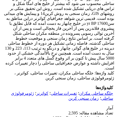
ساحلی محسوب می شود که بیشتر از خلیج های امگا شکل و
تراس های دریایی تشکیل شده است. روش این تحقیق متکی بر
روشهای GIS، زمان سنجی به روش کربن14 و پیمایش های میدانی
بوده است. قدیمی ترین شواهد جغرافیای کواترنر دراین مناطق به
سنyr BP 17600 در خلیج چابهار به دست آمده که قابل تطابق با
پیشروی فلاندرین پس از آخرین فاز یخچالی است و پس از آن
آخرین توالی رسوبی پسرونده در منطقه مکران ساحلی شکل
گرفته است. بر اساس نتایج زمان سنجی و موقعیت خطوط
ساحلی گذشته، فاصله زمانی تشکیل هر دوره از خطوط ساحلی
دیرینه در خلیج های گواتر، چابهار و درنگو به ترتیب 113، 223 و 130
سال به دست آمده است. همچنین نرخ بالاآمدگی خشکی از حدود
5000 سال پیش تا کنون بر اثر وقوع گسل های متعدد 4 برابر
افزایش داشته و عوارض جغرافیایی ساحلی را دچار تغییرات کرده
است.
کلید واژه‌ها: جلگه ساحلی مکران، تغییرات ساحلی، کواترنر ،
ژئومرفولوژی ساحلی، زمان سنجی کربن
کلیدواژه‌ها
جلگه ساحلی مکران
؛
تغییرات ساحلی
؛
کواترنر
؛
ژئومرفولوژی
ساحلی
؛
زمان سنجی کربن
آمار
تعداد مشاهده مقاله: 2,595