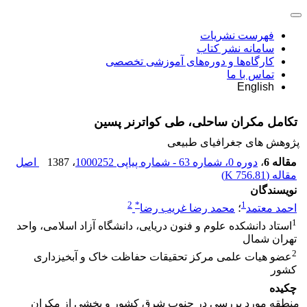
فهرست نشریات
سامانه نشر کتاب
کارگاه‌ها و دوره‌های آموزشی تخصصی
تماس با ما
English
تکامل مکران ساحلی، طی کواترنر پسین
پژوهش های جغرافیای طبیعی
مقاله 6
،
دوره 0، شماره 63 - شماره پیاپی 1000252
، 1387
اصل
مقاله (
756.81 K
)
نویسندگان
2
*
1
احمد معتمد
؛
محمد رضا غریب رضا
1
استاد دانشکده علوم و فنون دریایی، دانشگاه آزاد اسلامی، واحد
تهران شمال
2
عضو هیات علمی مرکز تحقیقات حفاظت خاک و آبخیزداری
کشور
چکیده
منطقه مورد بررسی در جنوب شرق کشور و بخشی از مکران