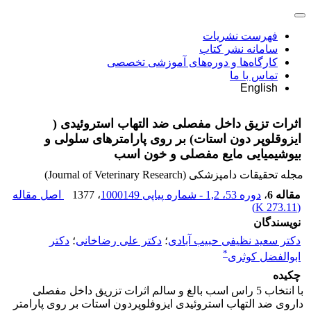
فهرست نشریات
سامانه نشر کتاب
کارگاه‌ها و دوره‌های آموزشی تخصصی
تماس با ما
English
اثرات تزیق داخل مفصلی ضد التهاب استروئیدی (
ایزوقلوپر دون استات) بر روی پارامترهای سلولی و
بیوشیمیایی مایع مفصلی و خون اسب
مجله تحقیقات دامپزشکی (Journal of Veterinary Research)
مقاله 6
،
دوره 53، 1,2 - شماره پیاپی 1000149
، 1377
اصل مقاله
)
273.11 K
(
نویسندگان
دکتر سعید نظیفی حبیب آبادی
؛
دکتر علی رضاخانی
؛
دکتر
*
ابوالفضل کوثری
چکیده
با انتخاب 5 راس اسب بالغ و سالم اثرات تزریق داخل مفصلی
داروی ضد التهاب استروئیدی ایزوفلوپردون استات بر روی پارامتر