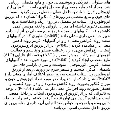
های سلولی ، فیزیکی و بیوشیمیایی خون و مایع مفصلی ارزیابی
شد . بعد از اخذ مایع مفصلی از مفصل زانوی راست ، 5 میلی لیتر
ایزوفلوپر دون استات به داخل همان مفصل تزریق گردید . نمونه
های خون و مایع مفصلی در روزهای 4 ، 9 و 14 نشان داد که تزریق
ایزوفلوپردون استات در مفصل ، بر روی رنگ و شفافیت مایع
مفصلی تاثیری نداشته اما میزان ناروانی و لخته موسین کمی
کاهش یافت . گلبولهای سفید و قرمز مایع مفصلی در اثر این دارو
تغییرات معنی داری نشان دادند ( p<0/05) بطوری که در گلبولهای
سفید روند افزایش معنی دار و در گلبولهای قرمز روند کاهش
معنی دار مشاهده گردید ( p<0/01). در اثر تزریق ایزوفلوپردون
استات ، افزایش معنی دار در غلظت فسفر و پتاسیم و فعالیت
آنزیمهای آسپارتات آمینوترانسفراز ( AST) و فسفاتاز قلیایی (ALP)
مایع مفصلی ایجاد گردید ( P<0/01). در مورد خون ، تعداد گلبولهای
سفید ، قرمز ، ائوزینوفیل ، منوسیت و میزان پارامتر های بیو
شیمیایی گلکز ، کلسیم و فسفر سرم در روزهای بعد از تزریق
ایزوفلوپردون استات نسبت به روز صفر اختلاف آماری معنی دار (
P<0/05) نشان داد که این تغییرات در مورد تعداد ائوزینوفیل خون و
میزان گلکوز بصورت روند کاهش معنی دار و در مورد کلسیم و
فسفر بصورت روند افزایش معنی دار می باشد ( P< 0/01) با توجه
به تاثیراتی که در اثر تزریق ایزوفلوپردون استات در داخل مفصل
اسب مشاهده گردید می توان نتیجه گرفت که تمام تغییرات حاصله
جنبی بوده و با توجه به خواص ضد التهابی آن ، داروی مناسبی برای
تزریق داخل مفصلی اسب می باشد .