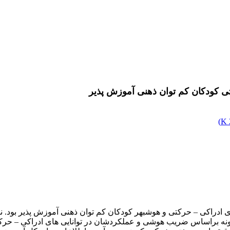
کتی کودکان کم توان ذهنی آموزش پذیر
)
1/ ± 11/98 سال و ضریب هوشی 9/95 ± 70/58 بودند. نمونه براساس ضریب هوشی و عملکردشان در تو