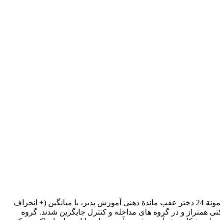
هدف پژوهش حاضر، بررسی تأثیر برنامة حرکت ریتمیک بر توانایی های ادراکی – حرکتی و هوشبهر کودکان کم توان ذهنی آموزش پذیر بود. نمونة 24 دختر عقب ماندة ذهنی آموزش پذیر، با میانگین (± انحراف
انایی های ادراکی – حرکتی همتراز و در گروه های مداخله و کنترل جایگزین شدند. گروه