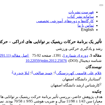
فهرست نشریات
سامانه نشر کتاب
کارگاه‌ها و دوره‌های آموزشی تخصصی
تماس با ما
English
تأثیر یک برنامة حرکات ریتمیک بر توانایی های ادراکی – حر
رشد و یادگیری حرکتی ورزشی
مقاله 5
،
دوره 4، شماره 1
، 1391
، صفحه
75-92
اصل مقاله (
291.11 K
شناسه دیجیتال (DOI):
10.22059/jmlm.2012.25076
نویسندگان
2
1
1
غلام علی قاسمی کهریزسنگی
؛
حمید صالحی
؛
لیلا حیدری
1
استادیار دانشگاه اصفهان
2
کارشناس ارشد دانشگاه اصفهان
چکیده
معیار) سن 43