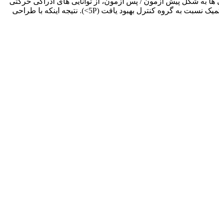
وری اطلاعات برای کل آزمودنی ها به شکل پیش آزمون / پس آزمون، از توانایی های ادراکی حرکتی
(مقیاس اوزرتسکی) و هوش (آزمون ریون)، انجام گرفت. براساس نتایج، توانایی های ادراکی _حرکتی گروه مداخله پس از برنامة حرکات ریتمیک نسبت به گروه کنترل بهبود یافت (5P>). نتیجه اینکه با طراحی