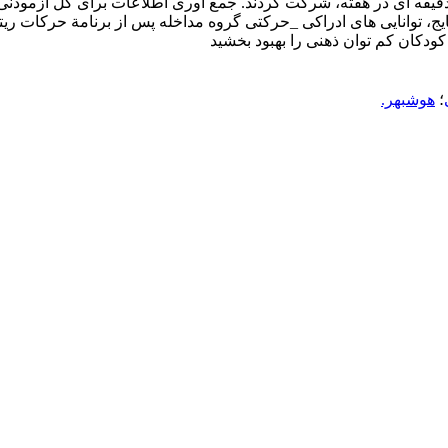
اخله در برنامة حرکات ریتمیک هشت هفته ای، سه جلسة 45 – 40 دقیقه ای در هفته، شرکت کردند. جمع آ
ودکان کم توان ذهنی را بهبود بخشید
؛
هوشبهر.