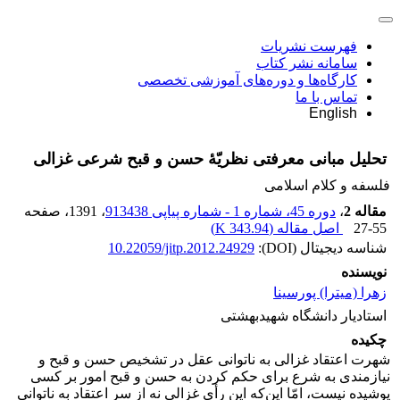
فهرست نشریات
سامانه نشر کتاب
کارگاه‌ها و دوره‌های آموزشی تخصصی
تماس با ما
English
تحلیل مبانی معرفتی نظریّۀ حسن و قبح شرعی غزالی
فلسفه و کلام اسلامی
مقاله 2
،
دوره 45، شماره 1 - شماره پیاپی 913438
، 1391
، صفحه
27-55
اصل مقاله (
343.94 K
)
شناسه دیجیتال (DOI):
10.22059/jitp.2012.24929
نویسنده
زهرا (میترا) پورسینا
استادیار دانشگاه شهیدبهشتی
چکیده
شهرت اعتقاد غزالی به ناتوانی عقل در تشخیص حسن و قبح و
نیازمندی به شرع برای حکم کردن به حسن و قبح امور بر کسی
پوشیده نیست، امّا این‌که این رأی غزالی نه از سر اعتقاد به ناتوانی