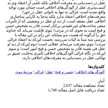
عقل در دست‌یابی به معرفت اخلاقی بلکه ناشی از اعتقاد وی به
آسیب‌پذیری عقل از آلودگی‌های اخلاقی است چندان مورد توجّه
واقع نشده است. غزالی نه تنها به ناتوانی عقل در حوز?
معرفت‌های اخلاقی اعتقاد ندارد بلکه به‌جدّ به کارآیی ساختاری
اخلاقی عقل معتقد است. از دید او عقل در وضعیتی که از تأثیرات
منفی ساحت‌های غیرعقیدتی برکنار است، قادر به تشخیص حسن
و قبح است به نحوی که در مرتب? نبوی قابلیت می‌یابد که خداوند
حق را آن‌گونه که هست بدو بنمایاند. این رأی در این مقاله با
بررسی سه مبنا به اثبات می‌رسد: نخست این‌که به اعتقاد غزالی
مرتب? نبویِ معرفت مرتبه‌ای عقلانی است؛ دوم این‌که از دید او
عقل فی نفسه قادر به تشخیص حسن و قبح امور است؛ و سوم
این‌که در نگاه غزالی آلودگی‌های اخلاقی تأثیری به‌غایت عمیق بر
توانایی عقل در دست‌یابی به معرفت‌های اخلاقی دارند.
کلیدواژه‌ها
آلودگی‌های اخلاقی
؛
حسن و قبح
؛
عقل
؛
غزالی
؛
مرتبۀ نبوی
آمار
تعداد مشاهده مقاله: 2,637
تعداد دریافت فایل اصل مقاله: 1,748