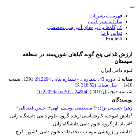
فهرست نشریات
سامانه نشر کتاب
کارگاه‌ها و دوره‌های آموزشی تخصصی
تماس با ما
English
ارزش غذایی پنج گونه گیاهان شورپسند در منطقه
سیستان
علوم دامی ایران
مقاله 1
،
دوره 43، شماره 1 - شماره پیاپی 912294
، 1391
، صفحه
1-10
اصل مقاله (
318.52 K
)
شناسه دیجیتال (DOI):
10.22059/ijas.2012.24904
نویسندگان
3
2
1
زهرا حسینی نژادد
؛
مصطفی یوسف الهی
؛
حسن فضائلی
1
دانش آموخته کارشناسی ارشد گروه علوم دامی دانشگاه زابل
2
استاد یار گروه علوم دامی دانشگاه زابل
3
دانشیار پژوهشی موسسه تحقیقات علوم دامی کشور، کرج