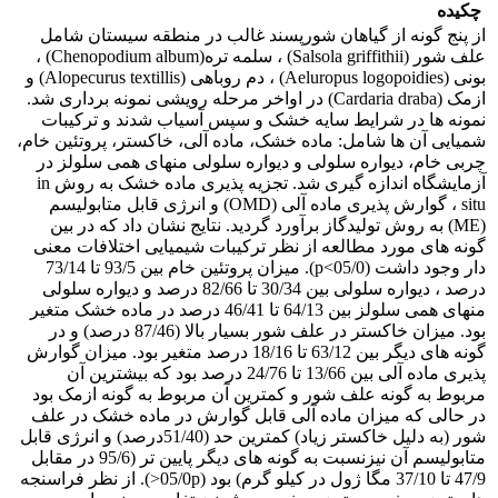
چکیده
از پنج گونه از گیاهان شورپسند غالب در منطقه سیستان شامل
علف شور (Salsola griffithii) ، سلمه تره(Chenopodium album) ،
بونی (Aeluropus logopoidies) ، دم روباهی (Alopecurus textillis) و
ازمک (Cardaria draba) در اواخر مرحله رویشی نمونه برداری شد.
نمونه ها در شرایط سایه خشک و سپس آسیاب شدند و ترکیبات
شمیایی آن ها شامل: ماده خشک، ماده آلی، خاکستر، پروتئین خام،
چربی خام، دیواره سلولی و دیواره سلولی منهای همی سلولز در
آزمایشگاه اندازه گیری شد. تجزیه پذیری ماده خشک به روش in
situ ، گوارش پذیری ماده آلی (OMD) و انرژی قابل متابولیسم
(ME) به روش تولیدگاز برآورد گردید. نتایج نشان داد که در بین
گونه های مورد مطالعه از نظر ترکیبات شیمیایی اختلافات معنی
دار وجود داشت (05/0>p). میزان پروتئین خام بین 93/5 تا 73/14
درصد ، دیواره سلولی بین 30/34 تا 82/66 درصد و دیواره سلولی
منهای همی سلولز بین 64/13 تا 46/41 درصد در ماده خشک متغیر
بود. میزان خاکستر در علف شور بسیار بالا (87/46 درصد) و در
گونه های دیگر بین 63/12 تا 18/16 درصد متغیر بود. میزان گوارش
پذیری ماده آلی بین 13/66 تا 24/76 درصد بود که بیشترین آن
مربوط به گونه علف شور و کمترین آن مربوط به گونه ازمک بود
در حالی که میزان ماده آلی قابل گوارش در ماده خشک در علف
شور (به دلیل خاکستر زیاد) کمترین حد (51/40درصد) و انرژی قابل
متابولیسم آن نیزنسبت به گونه های دیگر پایین تر (95/6 در مقابل
47/9 تا 37/10 مگا ژول در کیلو گرم) بود (05/0p<). از نظر فراسنجه