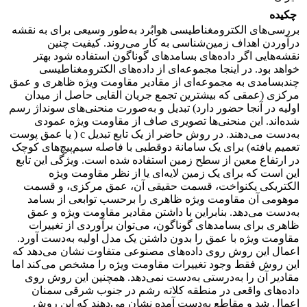
چکیده
بررسی‌های الکترومغناطیسی هوابُرد به‌‌طور وسیعی برای به نقشه
درآوردن اهداف زمین‌شناسی به کار می‌روند. کیفیت چنین
نقشه‌هایی اگر داده‌های بسامد‌‌‌‌‌‌های گوناگون استفاده شود بهتر
خواهد بود. در اینجا مجموعه‌ای از داده‌های الکترومغناطیسی
چندبسامد‌‌‌‌‌ی به مجموعه‌ای از مقادیر مقاومت ویژه ظاهری و عمق
مرکزی (عمقی که بیشترین تجمع جریان القایی حاصل از میدان
اولیه در آنجا حضور دارد) تبدیل و به‌‌صورت منحنی‌های سونداژ رسم
شده‌اند. این منحنی‌ها تصویری صاف از مقاومت ویژه عمودی
به‌‌دست می‌دهند. در روش حاضر از یک تابع تبدیل c ( یا عمق پوست
تعمیم یافته) برای یک سامانة دوقطبی با فاصله سیم‌پیچ‌های کوچک
در ارتفاع معین از سطح زمین استفاده شده است. ویژگی این تابع
این است که برای یک زمین لایه‌ای یا از نظر مقاومت ویژه
الکتریکی یکنواخت، قسمت حقیقی آن، عمق مرکزی، و قسمت
موهومی آن مقاومت ویژه ظاهری را برحسب توابعی از بسامد‌‌‌‌‌
به‌‌دست می‌دهد. بنابراین با داشتن مقادیر مقاومت ویژه و عمق
ظاهری برای بسامد‌‌‌‌‌‌های گوناگون، می‌توان برآوردی از تغییرات
مقاومت ویژه با عمق را بدون داشتن یک مدل اولیه به‌دست آورد.
اعمال این روش روی داده‌های مصنوعی متفاوت نشان می‌دهد که
این روش فقط وجود تغییرات مقاومت ویژه را مشخص می‌کند اما
مقادیر آن را به‌‌درستی به‌دست نمی‌دهد. همچنین این روش روی
داده‌های واقعی در منطقه کلاته رشم در جنوب شرقی سمنان
اعمال شد و مقاطع به‌دست آمده نشان می‌دهند که این روش