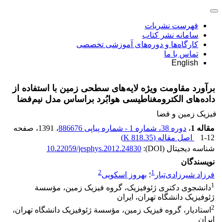
فهرست نشریات
سامانه نشر کتاب
کارگاه‌ها و دوره‌های آموزشی تخصصی
تماس با ما
English
برآورد مقاومت ویژه لایه‌‌های سطحی زمین با استفاده از
داده‌های الکترومغناطیسی هوابُرد براساس مدل نیم‌فضا
فیزیک زمین و فضا
مقاله 1
،
دوره 38، شماره 1 - شماره پیاپی 886676
، 1391
، صفحه
1-12
اصل مقاله (
818.35 K
)
شناسه دیجیتال (DOI):
10.22059/jesphys.2012.24830
نویسندگان
2
1
فرزاد شیرزادی‌تبار
؛
بهروز اسکویی
1
دانشجوی دکتری ژئوفیزیک، گروه فیزیک زمین، مؤسسة
ژئوفیزیک دانشگاه تهران، ایران
2
استادیار، گروه فیزیک زمین، مؤسسة ژئوفیزیک دانشگاه تهران،
ایران