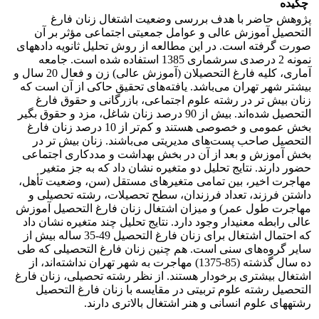
چکیده
پژوهش حاضر با هدف بررسی وضعیت اشتغال زنان فارغ
التحصیل آموزش عالی و عوامل جمعیتی اجتماعی مؤثر بر آن
صورت گرفته است. در این مطالعه از روش تحلیل ثانویه داده‏های
نمونه 2 درصدی سرشماری 1385 استفاده شده است. جامعه
آماری، کلیه فارغ التحصیلان (آموزش عالی) زن و فعال 20 سال و
بیش‏تر شهر تهران می‌باشد. یافته‌های تحقیق حاکی از آن است که
زنان بیش تر در رشته علوم اجتماعی، بازرگانی و حقوق فارغ
التحصیل شده‌اند. بیش از 90 درصد زنان شاغل، مزد و حقوق بگیر
بخش عمومی و خصوصی هستند و کم‌تر از 10 درصد زنان فارغ
التحصیل صاحب پست‌های مدیریتی می‌باشند. زنان بیش تر در
بخش آموزش و بعد از آن در بخش بهداشت و مددکاری اجتماعی
حضور دارند. نتایج تحلیل دو متغیره نشان داد که به جز متغیر
مهاجرت اخیر، بین تمامی متغیرهای مستقل (سن، وضعیت تأهل،
داشتن فرزند، تعداد فرزندان، سطح تحصیلات، رشته تحصیلی و
مهاجرت طول عمر) و میزان اشتغال زنان فارغ التحصیل آموزش
عالی رابطه معنی‏دار وجود دارد. نتایج تحلیل چند متغیره نشان داد
که احتمال اشتغال برای زنان فارغ التحصیل 49-35 ساله بیش از
سایر گروه‌های سنی است. هم چنین زنان فارغ التحصیلی که طی
ده سال گذشته (85-1375) مهاجرت به شهر تهران نداشته‌اند، از
اشتغال بیشتری برخودار هستند. از نظر رشته تحصیلی، زنان فارغ
التحصیل رشته علوم تربیتی در مقایسه با زنان فارغ التحصیل
رشته‏های علوم انسانی و هنر اشتغال بالاتری دارند.