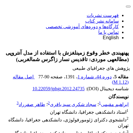
فهرست نشریات
سامانه نشر کتاب
کارگاه‌ها و دوره‌های آموزشی تخصصی
تماس با ما
English
پهنه‎بندی خطر وقوع زمین‎لغزش با استفاده از مدل آنتروپی
(مطالعه‎ی موردی: تاقدیس نسار زاگرس شمال‎غربی)
پژوهش های جغرافیای طبیعی
مقاله 5
،
دوره 44، شماره 1
، 1391
، صفحه
77-90
اصل مقاله
)
1.12 M
(
شناسه دیجیتال (DOI):
10.22059/jphgr.2012.24735
نویسندگان
3
2
1
ابراهیم مقیمی
؛
سجاد شکری سید باقری
؛
طاهر صفرراد
1
استاد دانشکده‎ی جغرافیا، دانشگاه تهران
2
دانشجوی دکترای ژئومورفولوژی، دانشکده‎ی جغرافیا، دانشگاه
تهران
3