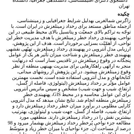
دانشجوی دکترای اقلیم‎شناسی، دانشکده‎ی جغرافیا، دانشگاه
تهران
چکیده
زاگرس شمال‎غربی به‎دلیل شرایط جغرافیایی و زمین‎شناسی،
ازجمله مناطق مستعد برای رخداد زمین‎لغزش در ایران است. با
توجّه به تراکم بالای جمعیّت و پتانسیل بالای محیط طبیعی در این
نواحی، پهنه‎بندی رخداد خطر زمین‎لغزش با هدف مدیریت خطر این
نواحی، از اهمّیّت بسزایی برخوردار است. هدف از این پژوهش،
ارزیابی مدل آنتروپی در پهنه‎بندی رخداد زمین‎لغزش، تهیّه‎ی نقشه‎ی
پهنه‎بندی خطر زمین‎لغزش و شناخت میزان تأثیر هر یک از عوامل
پنج‎گانه در وقوع زمین‎لغزش در تاقدیس نسار است که درنهایت
منجر به ارائه‎ی راهکارهایی برای مدیریت بهینه‎ی منطقه از نظر
وقوع زمین‎لغزش می‎شود. در این پژوهش از روش‎های میدانی،
کتابخانه‎ای و مدل آنتروپی استفاده شده است. نخست مهم‎ترین
عوامل مؤثّر بر رخداد زمین‎لغزش (لیتولوژی، فاصله از گسل،
ارتفاع، شیب و جهت شیب) مشخّص و سپس ماتریس آنتروپی
برای این عوامل محاسبه و در محیط GIS، پهنه‎بندی خطر
زمین‎لغزش منطقه انجام شد. نتایج نشان می‎دهد که مدل آنتروپی
کارایی مطلوبی در برآورد میزان خطر رخداد زمین‎لغزش دارد و
ارتفاع، شیب، فاصله از گسل، جهت شیب و لیتولوژی، به‎ترتیب
بیشترین نقش را در رخداد زمین‎لغزش دارند. منطقه‎ی مورد
مطالعه جزء نواحی پُرخطرِ رخداد زمین‎لغزش به‎شمار می‎رود و 98
درصد از مساحت آن، جزء نواحی‎ای با میزان خطر زیاد و متوسّط