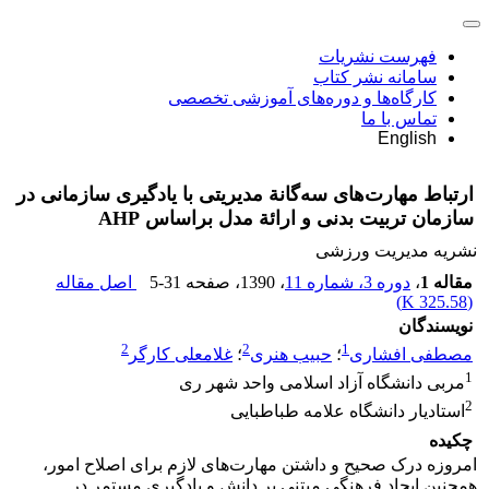
فهرست نشریات
سامانه نشر کتاب
کارگاه‌ها و دوره‌های آموزشی تخصصی
تماس با ما
English
ارتباط مهارت‌های سه‌گانة مدیریتی با یادگیری سازمانی در
سازمان تربیت بدنی و ارائة مدل براساس AHP
نشریه مدیریت ورزشی
مقاله 1
،
دوره 3، شماره 11
، 1390
، صفحه
5-31
اصل مقاله
)
325.58 K
(
نویسندگان
2
2
1
مصطفی افشاری
؛
حبیب هنری
؛
غلامعلی کارگر
1
مربی دانشگاه آزاد اسلامی واحد شهر ری
2
استادیار دانشگاه علامه طباطبایی
چکیده
امروزه درک صحیح و داشتن مهارت‌های لازم برای اصلاح امور،
همچنین ایجاد فرهنگی مبتنی بر دانش و یادگیری مستمر در