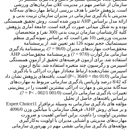
سازمان از عناصر مهم در مدیریت کلان سازمان‌های ورزشی
است. پژوهش حاضر با هدف بررسی ارتباط مهارت‌های سه‌گانة
مدیریتی با یادگیری سازمانی در مدیران سازمان تربیت بدنی و
ارائة مدل براساس AHP تدوین شده است. روش تحقیق همبستگی
بوده و به شکل میدانی صورت گرفته است. جامعة آماری پژوهش
کلیة کارشناسان سازمان تربیت بدنی (300 نفر) و متخصصان
مدیریت ورزشی (10 نفر) است که براساس نمونه‌گیری منظم
سیستماتیک حجم نمونه 126 نفر تعیین شد. از پرسشنامة
محقق‌ساخت مهارت‌های مدیران (96/0 = ?)، پرسشنامة یادگیری
سازمانی مارکوارت (97/0 = ?) و پرسشنامة محقق‌ساخت AHP
استفاده شد. برای آزمون فرضیه‌های تحقیق از آزمون همبستگی
اسپیرمن و رگرسیون چند متغیره استفاده شد. نتایج آزمون
اسپیرمن نشان‌دهندة ارتباط معنادار مهارت ادراکی با یادگیری
سازمانی (01/0 P<، 364/0 = rho) است. یافته‌های پژوهش نشان داد
که 8/42 درصد واریانس یادگیری سازمانی مربوط به مهارت‌های
سه‌گانة مدیریتی و مهارت ادراکی بیشترین اهمیت را در پیش‌بینی
تغییرات یادگیری سازمانی داراست (001/0 P< ، 002/1 = ?).
براساس یافته‌های حاصل از تحلیل
مؤلفه های یادگیری سازمانی به وسیلة نرم‌افزار Expert Choice11
و بر مبنای روش AHP، فرهنگ سازمانی با میانگین وزن 4096/0
بیشترین اولویت را داشت. براین اساس اهمیت و ضرورت
مهارت‌های مدیریتی و آشنایی مدیران با اولویت به‌کارگیری
مؤلفه‌های یادگیری سازمانی نقشی مهم در بهره‌وری سازمانی