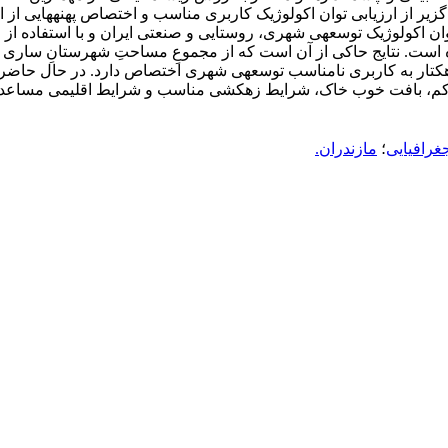
روستایی و در پی آن سا
کاربری مناسب، 465/47668 هکتار به کاربری متوسّط و 399/275438 هکتار به
رافیایی
؛
مازندران.