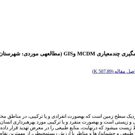
صل مقاله (
507.89 K
)