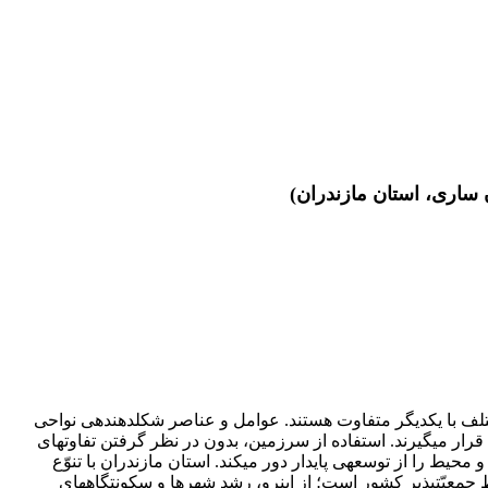
هر سرزمین متشکّل از عوامل و عناصر متعدّدی واقع در سطح و یا نزدیک سطح زمین است که به‎صورت انفرادی و یا ترکیبی، در مناطق مختلف با یکدیگر متفاوت هستند. عوامل و عناصر شکل‎دهنده‎ی نواحی
مختلف را منابع طبیعی و یا اکولوژیکی می‎نامند که شامل منابع فیزیکی و زیستی است و به‎صورت منفرد و یا ترکیبی مورد بهره‎برداری انسان قرار می‎گیرند. استفاده از سرزمین، بدون در نظر گرفتن تفاوت‎های
اکولوژیک و پتانسیل‎های محیطی، باعث پیامدهای ناگوار و تخریب محیط زیست می‎شود که درنهایت، منابع طبیعی را در معرض تهدید قرار داده و محیط را از توسعه‎ی پایدار دور می‎کند. استان مازندران با تنوّع
اکوسیستم‎های مناسب و مساعد برای زیست انسانی و تنوّع جاذبه‎های طبیعی و چشم‎اندازها و مناظر با ارزش زیست‎محیطی، از مهم‎ترین نقاط جمعیّت‎پذیر کشور است؛ از این‎رو، رشد شهرها و سکونتگاه‎های