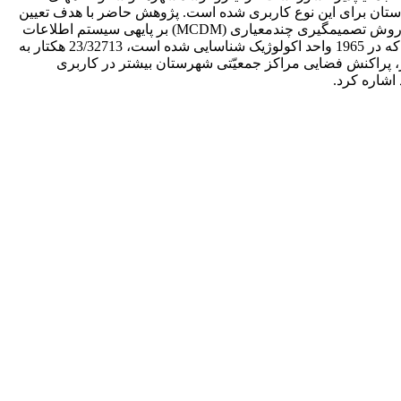
یر زیرساخت‎ها و تأسیسات انسانی مورد نیاز، ناگزیر از ارزیابی توان اکولوژیک کاربری مناسب و اختصاص پهنه‎هایی از استان برای این نوع کاربری شده است. پژوهش حاضر با هدف تعیین
کاربری مناسب توسعه‎ی شهری، بر اساس شاخص‎های مدل ارزیابی توان اکولوژیک توسعه‎ی شهری، روستایی و صنعتی ایران و با استفاده از روش تصمیم‎گیری چندمعیاری (MCDM) بر پایه‎ی سیستم اطلاعات
جغرافیایی (GIS) در شهرستان ساری، استان مازندران گردآوری شده است. نتایج حاکی از آن است که از مجموعِ مساحتِ شهرستانِ ساری که در 1965 واحد اکولوژیک شناسایی شده است، 23/32713 هکتار به
 کاربری نامناسب توسعه‎ی شهری اختصاص دارد. در حال حاضر، پراکنش فضایی مراکز جمعیّتی شهرستان بیشتر در کاربری