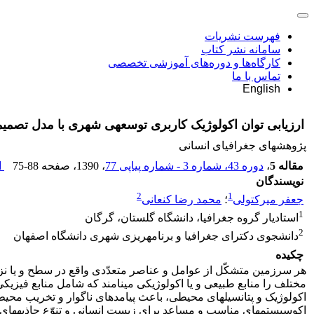
فهرست نشریات
سامانه نشر کتاب
کارگاه‌ها و دوره‌های آموزشی تخصصی
تماس با ما
English
ارزیابی توان اکولوژیک کاربری توسعه‎ی شهری با مدل تصمیم‎گیری چندمعیاری MCDM وGIS (مطالعه‎ی موردی: شهرستان ساری، استان مازندران)
پژوهشهای جغرافیای انسانی
مقاله 5
،
دوره 43، شماره 3 - شماره پیاپی 77
، 1390
، صفحه
75-88
ا
نویسندگان
2
1
جعفر میرکتولی
؛
محمد رضا کنعانی
1
استادیار گروه جغرافیا، دانشگاه گلستان، گرگان
2
دانشجوی دکترای جغرافیا و برنامه‎ریزی شهری دانشگاه اصفهان
چکیده