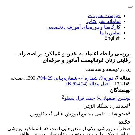
فهرست نشریات
سامانه نشر کتاب
کارگاه‌ها و دوره‌های آموزشی تخصصی
تماس با ما
English
بررسی رابطه اعتماد به نفس و عملکرد بر اضطراب
رقابتی زنان فوتبالیست آماتور و حرفه‌ای
زن در توسعه و سیاست
مقاله 7
،
دوره 9، شماره 4 - شماره پیاپی 794429
، 1390
، صفحه
135-149
اصل مقاله (
924.54 K
)
نویسندگان
2
1
نوشین اصفهانی
؛
حمید قزل سفلو
1
استادیار دانشگاه الزهرا
2
عضو هیئت علمی مجتمع آموزش عالی گنبدکاووس
چکیده
اضطراب ورزشی، یکی از متغیرهایی است که با عملکرد ورزشی
ارتباط نزدیکی دارد و در موقعیت رقابت‌های ورزشی ظاهر