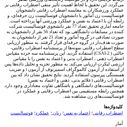
می‌گردد. این تحقیق با لحاظ اهمیت تأثیر منفی اضطراب رقابتی بر
عملکرد ورزشکاران به مقایسه اضطراب رقابتی دانشجویان
فوتسالیست زن آماتور با دانشجویان فوتسالیست زن حرفه‌ای، و
رابطه آن با اعتماد به نفس و عملکرد ورزشی آنها پرداخته است.
جامعه آماری تحقیق تعداد 77 نفر دانشجوی فوتسالیست شرکت
کننده در مسابقات دانشگاهی بود که تعداد 56 نفر از دانشجویان به
صورت تصادفی در گروه آماتور و تعداد 21 نفر از دانشجویان به
صورت هدف‌دار در گروه حرفه‌ای قرار گرفتند. به منظور ارزیابی
سطح اضطراب رقابتی نمونه‌ها از پرسشنامه اضطراب رقابتی-
حالتی ( CSAI-2) استفاده گردید. این پرسشنامه سه خرده مقیاس‌
اضطراب ذهنی ، اضطراب بدنی و اعتماد به نفس را با مقیاس
ارزشی لیکرت ارزیابی می‌کند. به منظور تجزیه و تحلیل داده‌ها پس
از استفاده از آزمون کالموگراف اسمیرنوف از آزمون t و ضریب
همبستگی پیرسون استفاده گردید. نتایج تحقیق نشان داد که بین
اضطراب رقابتی (علائم بدنی، ذهنی و اعتماد به نفس)
فوتسالیست‌های دانشگاهی و باشگاهی تفاوت ‌معناداری وجود دارد.
همچنین رابطه مستقیمی بین اضطراب رقابتی و عملکرد در
فوتسالیست‌های زن مشاهده شد.
کلیدواژه‌ها
اضطراب رقابتی
؛
اعتماد به نفس
؛
زنان.
؛
عملکرد
؛
فوتسالیست
آمار