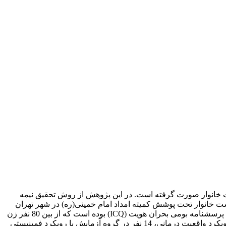
 خانوار صورت گرفته است. در این پژوهش از روش تحقیق نیمه
ت خانوار تحت پوشش کمیته امداد امام خمینی(ره) در شهر تهران
بود که با روش نمونه‌گیری تصادفی، زنان سرپرست خانوار تحت پوشش کمیته امداد امام خمینی(ره) منطقه‌ی 5 انتخاب شدند. ابزار پژوهش، پرسشنامه بومی بحران هویت (ICQ) بوده است که از بین 80 نفر زن
سرپرست خانوار، 42 نفر با روش همتاسازی هویت به صورت تصادفی انتخاب شدند و در سه گروه قرار گرفتند. 14 نفر در گروه آزمایش با رویکرد واقعیت درمانی، 14 نفر در گروه آزمایش با رویکرد فمینیستی