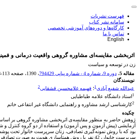
فهرست نشریات
سامانه نشر کتاب
کارگاه‌ها و دوره‌های آموزشی تخصصی
تماس با ما
English
اثربخشی مقایسه‌ای مشاوره گروهی واقعیت درمانی و فمین
زن در توسعه و سیاست
مقاله 5
،
دوره 9، شماره 4 - شماره پیاپی 794429
، 1390
، صفحه
3-113
نویسندگان
2
1
عبدالله شفیع آبادی
؛
فهیمه غلامحسین قشقایی
1
استاد ‌دانشگاه علامه طباطبایی
2
کارشناسی ارشد مشاوره و راهنمایی دانشگاه غیر انتفاعی خاتم
چکیده
ژوهش حاضر به منظور مقایسه‌ی اثربخشی مشاوره گروهی بر اساس د
آزمایشی (پیش آزمون و پس آزمون) و استفاده از دو گروه کنترل و ش