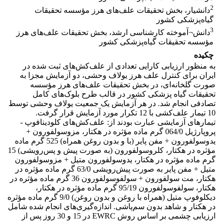
2
دانشیار، بخش تحقیقات علف‌های هرز مؤسسه تحقیقات
گیاه‌پزشکی کشور
3
دانش¬آموخته کارشناسی ارشد، بخش تحقیقات علف‌های هرز
مؤسسه تحقیقات گیاه‌پزشکی کشور
چکیده
به منظور ارزیابی کارایی تعدادی از علف‌کش‌های ثبت شده در
ایران برای کنترل علف هرز یولاف وحشی، دو آزمایش مجزا به
صورت گلخانه‌ای، در بخش تحقیقات علف‌های هرز مؤسسه
تحقیقات گیاه پزشکی کشور در قالب طرح بلوک‌های کامل
تصادفی انجام شد. در هر آزمایش‌ یک جمعیت یولاف وحشی توسط
10 تیمار علف‌کشی با 12 تکرار مورد آزمایش قرار گرفت.
تیمارهای آزمایشی عبارت بودند از: علف‌کش‌های کلودینافوپ -
پروپارژیل 064/0 گرم ماده مؤثره در هکتار، مزوسولفورون +
یدوسولفورون + مفن پایر (با و بدون روغن همراه) 525 گرم ماده
مؤثره در هکتار، کلروسولفورون (به صورت پیش و پس‌رویشی) 15
گرم ماده مؤثره در هکتار، یدوسولفورون متیل + مزوسولفورون
متیل + مفن پایر به صورت پیش‌رویشی 63/0 گرم ماده مؤثره در
هکتار، مت سولفورون + سولفوسولفورون 36 گرم ماده مؤثره در
هکتار، سولفوسولفورون 95/19 گرم ماده مؤثره در هکتار،
دیکلوفوپ متیل (همراه با روغن و بدون روغن) 9/0 گرم ماده مؤثره
در هکتار و شاهد بدون سم‌پاشی. اندازه‌گیری‌های انجام شده شامل
ارزیابی چشمی بر اساس روش EWRC در 15 و 30 روز پس از