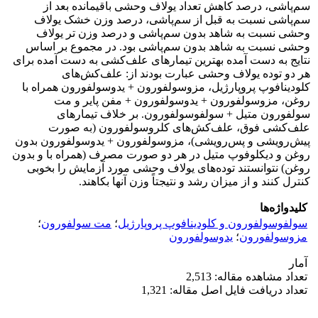
سم‌پاشی، درصد کاهش تعداد یولاف وحشی باقیمانده بعد از
سم‌پاشی نسبت به قبل از سم‌پاشی، درصد وزن خشک یولاف
وحشی نسبت به شاهد بدون سم‌پاشی و درصد وزن تر یولاف
وحشی نسبت به شاهد بدون سم‌پاشی بود. در مجموع بر اساس
نتایج به دست آمده بهترین تیمارهای علف‌کشی به دست آمده برای
هر دو توده یولاف وحشی عبارت بودند از: علف‌کش‌های
کلودینافوپ پروپارژیل، مزوسولفورون + یدوسولفورون همراه با
روغن، مزوسولفورون + یدوسولفورون + مفن پایر و مت
سولفورون متیل + سولفوسولفورون. بر خلاف تیمارهای
علف‌کشی فوق، علف‌کش‌های کلروسولفورون (به صورت
پیش‌رویشی و پس‌رویشی)، مزوسولفورون + یدوسولفورون بدون
روغن و دیکلوفوپ متیل در هر دو صورت مصرف (همراه با و بدون
روغن) نتوانستند توده‌های یولاف وحشی مورد آزمایش را بخوبی
کنترل کنند و از میزان رشد و نتیجتاً وزن آنها بکاهند.
کلیدواژه‌ها
سولفوسولفورون و کلودینافوپ پروپارژیل
؛
مت سولفورون
؛
مزوسولفورون
؛
یدوسولفورون
آمار
تعداد مشاهده مقاله: 2,513
تعداد دریافت فایل اصل مقاله: 1,321