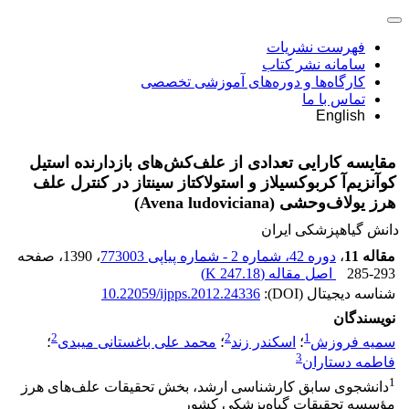
فهرست نشریات
سامانه نشر کتاب
کارگاه‌ها و دوره‌های آموزشی تخصصی
تماس با ما
English
مقایسه کارایی تعدادی از علف‌کش‌های بازدارنده استیل
کوآنزیم‌آ کربوکسیلاز و استولاکتاز سینتاز در کنترل علف
هرز یولاف‌وحشی (Avena ludoviciana)
دانش گیاهپزشکی ایران
مقاله 11
،
دوره 42، شماره 2 - شماره پیاپی 773003
، 1390
، صفحه
285-293
اصل مقاله (
247.18 K
)
شناسه دیجیتال (DOI):
10.22059/ijpps.2012.24336
نویسندگان
2
2
1
سمیه فروزش
؛
اسکندر زند
؛
محمد علی باغستانی میبدی
؛
3
فاطمه دستاران
1
دانشجوی سابق کارشناسی ارشد، بخش تحقیقات علف‌های هرز
مؤسسه تحقیقات گیاه‌پزشکی کشور