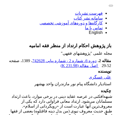
فهرست نشریات
سامانه نشر کتاب
کارگاه‌ها و دوره‌های آموزشی تخصصی
تماس با ما
English
باز پژوهش احکام ارتداد از منظر فقه امامیه
مجله علمی "پژوهشهای فقهی"
مقاله 2
،
دوره 6، شماره 2 - شماره پیاپی 742628
، 1389
، صفحه
29-52
اصل مقاله (
231.98 K
)
نویسنده
علی عسگری
استادیار دانشگاه پیام نور مازندران واحد بهشهر
چکیده
شبهه‌افکنی در عرصه‌ عقاید دینی در برخی موارد، باعث ارتداد
مسلمانان می‌شود. ارتداد معانی فراوانی دارد که یکی از
معروف‌ترین آنها عبارت است از «رویگردانی از اسلام».
طبق حدیث معروف نبوی (من بدل دینه فاقتلوه) بعضی از فقها