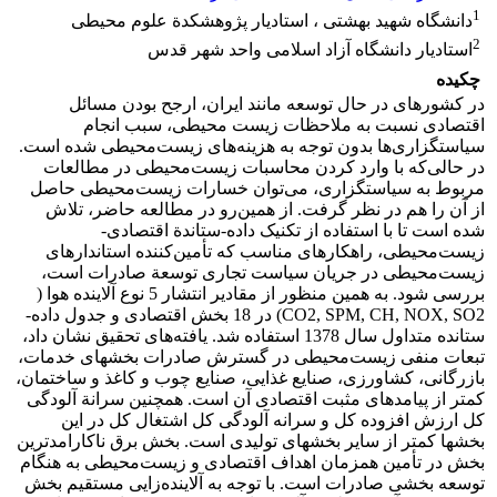
1
دانشگاه شهید بهشتی ، استادیار پژوهشکدة علوم محیطی
2
استادیار دانشگاه آزاد اسلامی واحد شهر قدس
چکیده
در کشورهای در حال توسعه مانند ایران، ارجح بودن مسائل
اقتصادی نسبت به ملاحظات زیست محیطی، سبب انجام
سیاستگزاری‌ها بدون توجه به هزینه‌های زیست‌محیطی شده است.
در حالی‌که با وارد کردن محاسبات ‌زیست‌محیطی در مطالعات
مربوط به سیاستگزاری، می‌توان خسارات زیست‌محیطی حاصل
از آن را هم در نظر گرفت. از همین‌رو در مطالعه حاضر، تلاش
شده است تا با استفاده از تکنیک داده-ستاندة اقتصادی-
زیست‌محیطی، راهکارهای مناسب که تأمین‌کننده استاندارهای
زیست‌محیطی در جریان سیاست تجاری توسعة صادرات است،
بررسی شود. به همین منظور از مقادیر انتشار 5 نوع آلاینده هوا (
CO2, SPM, CH, NOX, SO2) در 18 بخش اقتصادی و جدول داده-
ستانده متداول سال 1378 استفاده شد. یافته‌های تحقیق نشان داد،
تبعات منفی زیست‌محیطی در گسترش صادرات بخشهای خدمات،
بازرگانی، کشاورزی، صنایع غذایی، صنایع چوب و کاغذ و ساختمان،
کمتر از پیامدهای مثبت اقتصادی آن است. همچنین سرانة آلودگی
کل ارزش افزوده کل و سرانه آلودگی کل اشتغال کل در این
بخشها کمتر از سایر بخشهای تولیدی است. بخش برق ناکارامدترین
بخش در تأمین همزمان اهداف اقتصادی و زیست‌محیطی به هنگام
توسعه بخشی صادرات است. با توجه به آلاینده‌زایی مستقیم بخش