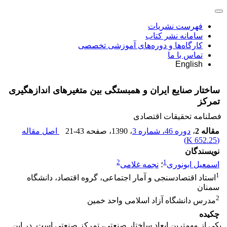
فهرست نشریات
سامانه نشر کتاب
کارگاه‌ها و دوره‌های آموزشی تخصصی
تماس با ما
English
ساختار صنایع ایران و همبستگی بین متغیرهای اندازه‎گیری
تمرکز
فصلنامه تحقیقات اقتصادی
مقاله 2
،
دوره 46، شماره 3
، 1390
، صفحه
21-43
اصل مقاله
)
652.25 K
(
نویسندگان
2
1
اسمعیل ابونوری
؛
نجمه غلامی
1
استاد اقتصادسنجی و آمار اجتماعی، گروه اقتصاد، دانشگاه
سمنان
2
مدرس دانشگاه آزاد اسلامی واحد خمین
چکیده
یکی از مهم‎ترین ابعاد ساختار صنعتی، تمرکز صنعتی است. در این