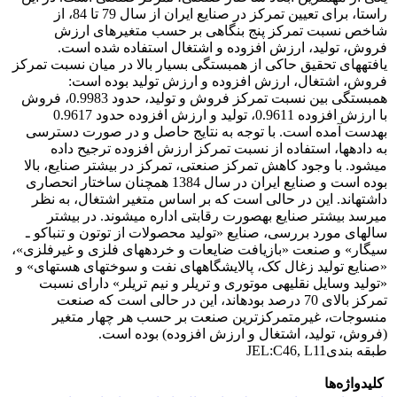
راستا، برای تعیین تمرکز در صنایع ایران از سال 79 تا 84، از
شاخص نسبت تمرکز پنج بنگاهی بر حسب متغیرهای ارزش
فروش، تولید، ارزش افزوده و اشتغال استفاده شده است.
یافته‎های تحقیق حاکی از همبستگی بسیار بالا در میان نسبت تمرکز
فروش، اشتغال، ارزش افزوده و ارزش تولید بوده است:
همبستگی بین نسبت تمرکز فروش و تولید، حدود 0.9983، فروش
با ارزش افزوده 0.9611، تولید و ارزش افزوده حدود 0.9617
به‎دست آمده است. با توجه به نتایج حاصل و در صورت دسترسی
به داده‎ها، استفاده از نسبت تمرکز ارزش افزوده ترجیح داده
می‎شود. با وجود کاهش تمرکز صنعتی، تمرکز در بیش‎تر صنایع، بالا
بوده است و صنایع ایران در سال 1384 هم‎چنان ساختار انحصاری
داشته‎اند. این در حالی است که بر اساس متغیر اشتغال، به نظر
می‎رسد بیش‎تر صنایع به‎صورت رقابتی اداره می‎شوند. در بیش‎تر
سال‎های مورد بررسی، صنایع «تولید محصولات از توتون و تنباکو ـ
سیگار» و صنعت «بازیافت ضایعات و خرده‎های فلزی و غیرفلزی»،
«صنایع تولید زغال کک، پالایشگاه‎های نفت و سوخت‎های هسته‎ای» و
«تولید وسایل نقلیه‎ی موتوری و تریلر و نیم تریلر» دارای نسبت
تمرکز بالای 70 درصد بوده‎اند، این در حالی است که صنعت
منسوجات، غیرمتمرکزترین صنعت بر حسب هر چهار متغیر
(فروش، تولید، اشتغال و ارزش افزوده) بوده است.
طبقه بندیJEL:C46, L11
کلیدواژه‌ها