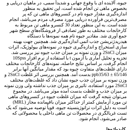
جیوه، آلاینده ای با وقوع جهانی و شدیداً سمی، در ماهیان دریایی و
بخصوص ماهی تن انجام شده است، این تحقیق به منظور
اندازه‌گیری مقدار جیوه تام در کنسروهای ماهی تن که پر
مصرف‌ترین فرآورده دریایی مورد مصرف مردم می‌باشد، انجام
شده است. به این منظور تعداد 30 کنسرو ماهی تن مربوط به
کارخانجات مختلف به طور تصادفی از فروشگاه‌های سطح شهر
جمع آوری شد. مقادیر جیوه تام همه نمونه‌ها با دستگاه
هیدریدژنریشن جذب اتمی اندازه‌گیری شد. همچنین جهت بهینه
سازی استخراج و اندازه‌گیری جیوه در نمونه‌های بیولوژیک، اثرات
میزان ‌2SnCl و وزن نمونه بر میزان جذب جیوه نیز بررسی شد.
تجزیه و تحلیل آماری با آزمون t با استفاده از نرم افزار ‌10Spss
انجام گرفت. بر اساس نتایج حاصله، نمونه‌های کارخانجات مختلف
دارای غلظت‌های متفاوت جیوه بود که مقدار میانگین آنها برابر ‌
ppb35/63 ± 65/146 بدست آمد. همچنین بررسی اثر غلظت ‌2SnCl و
وزن نمونه بر میزان جذب جیوه نشان داد که غلظت‌های مختلف
‌2SnCl مورد استفاده، تاثیری بر میزان جذب نداشته ولی وزن نمونه
بر میزان جذب و غلظت بدست آمده موثر می‌باشد. در مجموع
می‌توان نتیجه گرفت که میزان غلظت جیوه در کنسروهای ماهی
تن مورد آزمایش کمتر از حداکثر میزان باقیمانده مجاز ‌(MRL)‌
است به دلیل اثرات تراتوژینسیته جیوه، قویاً توصیه می‌شود که یک
تست غربالگری در محصولات تن ماهی داخلی یا محصولاتی که
صادر می‌شود، انجام شود.
کلیدواژه‌ها