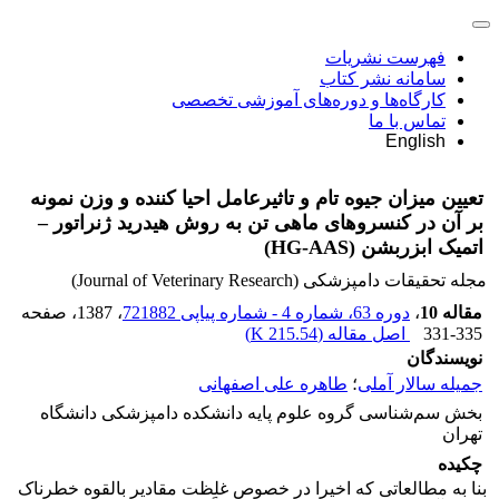
فهرست نشریات
سامانه نشر کتاب
کارگاه‌ها و دوره‌های آموزشی تخصصی
تماس با ما
English
تعیین میزان جیوه تام و تاثیرعامل احیا کننده و وزن نمونه
بر آن در کنسروهای ماهی تن به روش هیدرید ژنراتور –
اتمیک ابزربشن (HG-AAS)
مجله تحقیقات دامپزشکی (Journal of Veterinary Research)
مقاله 10
،
دوره 63، شماره 4 - شماره پیاپی 721882
، 1387
، صفحه
331-335
اصل مقاله (
215.54 K
)
نویسندگان
جمیله سالار آملی
؛
طاهره علی اصفهانی
‌بخش سم‌شناسی گروه علوم پایه دانشکده دامپزشکی دانشگاه
تهران
چکیده
بنا به مطالعاتی که اخیرا در خصوص غلظت مقادیر بالقوه خطرناک