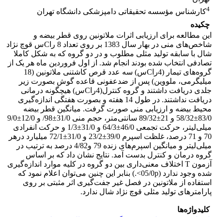
4
کارشناس مؤسسه تحقیقاتی دامپزشکی دانشگاه تهران
چکیده
این مطالعه برای ارزیابی اثرات ملاتونین روی قطر بیضه و
شاخص‌های منی در بهار سال 1383 بر روی تعداد 8 راCس قوچ نژاد
شال با سابقه تولید مثلی مطلوب و در دو گروه که به شکل کاملا
تصادفی انتخاب شده بودند انجام شد. از اول فروردین ماه هر یک از
گروه‌های تیمار (4راCس) سه عدد قرص کاشتنی ملاتونین (18
میلیگرمی، ملووین) پس از ضدعفونی قاعده گوش بصورت زیر
جلدی دریافت داشتند و گروه کنترل(4راCس) هیچگونه درمانی
دریافت نداشتند. در طول 14 هفته و بصورت هفتگی اندازه‌گیری
محیط بیضه و ارزیابی منی صورت گرفت. میانگین قطر بیضه
83/0±58/32 و 21±89/32 سانتی‌متر، حجم منی 31/0±98/ و 12/0±9/0
میلی‌لیتر، حرکت تجمعی 46/0±64/3 و 31/0±1/3 و حرکت انفرادی
70 و 71 درصد، غلظت اسپرم 39/0±23/2 و 31/0±72/1 میلیارد درهر
میلی‌لیتر و میانگین اسپرم‌های زنده 79 و4/82 درصد به ترتیب در
گروه درمان و کنترل بدست آمد. نتایج نشان داد که بر اساس
آزمون T اختلاف معنی‌داری بین دو گروه در کلیه موارد اندازه‌گیری
شده وجود ندارد (05/0p>‌.) بنابر این چنین می‌توان اعلام نمود که
استفاده از ملاتونین در فصل غیر جفت‌گیری اثر مثبتی بر روی
پارامتر‌های تولید مثلی قوچ نژاد شال ندارد.
کلیدواژه‌ها