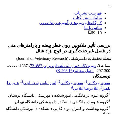
فهرست نشریات
سامانه نشر کتاب
کارگاه‌ها و دوره‌های آموزشی تخصصی
تماس با ما
English
بررسی تأثیر ملاتونین روی قطر بیضه و پارامترهای منی
در فصل غیرجفت‌گیری در قوچ نژاد شال
مجله تحقیقات دامپزشکی (Journal of Veterinary Research)
مقاله 3
،
دوره 63، شماره 4 - شماره پیاپی 721882
، 1387
، صفحه
297-300
اصل مقاله (
208.16 K
)
نویسندگان
2
2
1
مهدی وجگانی
؛
مهدی وجگانی
؛
امیر نیاسری نسلجی
؛
علیرضا
4
3
باهنر
؛
غلامرضا غلامی
1
گروه علوم درمانگاهی آموزشکده دامپزشکی دانشگاه لرستان
2
گروه علوم درمانگاهی دانشکده دامپزشکی دانشگاه تهران
3
گروه بهداشت و کنترل مواد غذایی دانشکده دامپزشکی دانشگاه
تهران