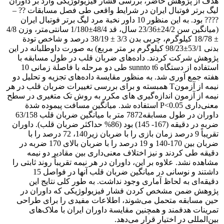
هدف از پژوهش حاضر، بررسی فشار فیزیولوژیکی وارد بر داوران
لیگ برتر فوتبال ایران در شرایط واقعی طی فصل مسابقات ?? –
???? بود. به این منظور 10 داور نخبة مرد لیگ برتر فوتبال ایران
(میانگین سن 24/2±23/36 سال، قد 48/4±1/180 سانتی‌متر، وزن 4/8
± 18/78 کیلوگرم، چربی بدن 3/3 ± 38/19 درصد و شاخص تودة
بدنی 53/1±98/23 کیلوگرم بر متر مربع) به صورت داوطلبانه در این
پژوهش شرکت کردند. داده‌های ضربان قلب در طول مسابقه با
استفاده از دستگاه sunnto t6 طی دو مرحله با فاصلة زمانی 10
هفته جمع آوری شد. به منظور مقایسة داده‌های تجزیه و تحلیل دو
نیمه از آزمونT همبسته و برای بررسی تغییرات ضربان قلب در هر
نیمه از آزمون اندازه‌گیری های مکرر به روش تک متغیری در سطح
معنی‌داری P<0.05 استفاده شد. میانگین مسافت پیموده شدة
داوران در طول مسابقه7872 متر با میانگین ضربان قلب 63/158
ضربه در دقیقه (167- 145) بود (86% حداکثر ضربان قلب). داوران
تقریباً 9 درصد زمان بازی را با ضربان زیر140، 72 درصد را با
ضربان بین 170-140 و 19 درصد را با ضربان بالای 170 ضربه در
دقیقه طی کردند و نیز اختلاف معنی‌داری بین مقادیر دو نیمه
مشاهده نشد. علاوه بر این، داوران در هر نیمه تقریباً روند ثابتی را
داشتند و نوسانی در میانگین ضربان قلب آنها در فواصل 15
دقیقه‌ای به لحاظ آماری وجود نداشت. به طور کلی نتایج این
پژوهش ضمن مشخص کردن فشار فیزیولوژیکی که داوران در
حین مسابقه متحمل می‌شوند، اطلاعات مفیدی را برای طراحی
تمرینات هدفمند و همچنین مقایسة داوران ایران با ملاک‌های
بین‌المللی در اختیار قرار می‌دهد.