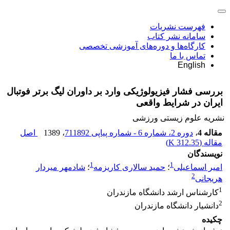
فهرست نشریات
سامانه نشر کتاب
کارگاه‌ها و دوره‌های آموزشی تخصصی
تماس با ما
English
بررسی فشار فیزیولوژیکی وارد بر داوران لیگ برتر فوتبال
ایران در شرایط واقعی
نشریه علوم زیستی ورزشی
مقاله 4
،
دوره 2، شماره 6 - شماره پیاپی 711892
، 1389
اصل
مقاله (
312.35 K
)
نویسندگان
1
1
امیر اسماعیلی
؛
حمید سالاری کاریزمه
؛
شادمهر میردار
2
هریجانی
1
کارشناس ارشد دانشگاه مازندران
2
دانشیار دانشگاه مازندران
چکیده