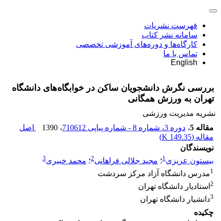
فهرست نشریات
سامانه نشر کتاب
کارگاه‌ها و دوره‌های آموزشی تخصصی
تماس با ما
English
بررسی نگرش دانشجویان ساکن در خوابگاه‌های دانشگاه
تهران به ورزش همگانی
نشریه مدیریت ورزشی
مقاله 5
،
دوره 3، شماره 8 - شماره پیاپی 710612
، 1390
اصل
مقاله (
149.35 K
)
نویسندگان
3
2
1
بیستون عزیزی
؛
مجید جلالی فراهانی
؛
محمد خبیری
1
مدرس دانشگاه آزاد مرکز سردشت
2
استادیار دانشگاه تهران
3
دانشیار دانشگاه تهران
چکیده