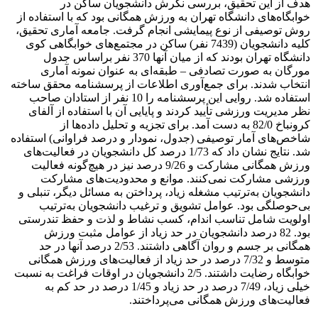
هدف از این تحقیق، بررسی نگرش دانشجویان ساکن در
خوابگاه‌های دانشگاه تهران به ورزش همگانی بود که با استفاده از
روش توصیفی از نوع پیمایشی انجام گرفت. جامعه آماری تحقیق،
کلیه دانشجویان (7439 نفر) ساکن در مجتمع‌های خوابگاهی کوی
دانشگاه تهران بودند که از میان آنها 370 نفر براساس جدول
مورگان به صورت تصادفی – طبقه‌ای به عنوان نمونه آماری
انتخاب شدند. برای جمع‌آوری اطلاعات از پرسشنامه محقق ساخته
استفاده شد. روایی این پرسشنامه را 10 نفر از استادان صاحب
نظر مدیریت ورزشی تأیید کردند و پایایی آن با استفاده از آلفای
کرونباخ 82/0 به دست آمد. برای تجزیه و تحلیل داده‌ها از
شاخص‌های آمار توصیفی (جدول، نمودار و درصد فراوانی) استفاده
شد. نتایج نشان داد که 1/73 درصد کل دانشجویان در فعالیت‌های
ورزش همگانی مشارکت و 9/26 درصد نیز در هیچ‌گونه فعالیت
ورزشی مشارکت نمی‌کنند. موانع و محدودیت‌های مشارکت
دانشجویان به‌ترتیب مشغله زیاد، پرداختن به مسائل دیگر، تنبلی و
بی‌حوصلگی بود. عوامل تشویق و ترغیب دانشجویان به‌ترتیب
اولویت شامل تناسب اندام، کسب نشاط و لذت و حفظ تندرستی
بود. 82 درصد دانشجویان در حد زیاد از عوامل مثبت ورزش
همگانی بر جسم و روان آگاهی داشتند. 2/53 درصد آنها در حد
متوسط و 7/32 درصد در حد زیاد از فعالیت‌های ورزش همگانی
خوابگاه رضایت داشتند. 2/5 دانشجویان در اوقات فراغت به نسبت
خیلی زیاد، 7/49 درصد در حد زیاد و 1/45 درصد در حد کم به
فعالیت‌های ورزش همگانی می‌پرداختند.