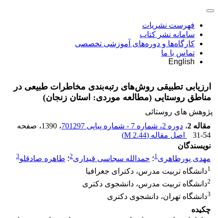
فهرست نشریات
سامانه نشر کتاب
کارگاه‌ها و دوره‌های آموزشی تخصصی
تماس با ما
English
ارزیابی تطبیقی روش‌های رتبه‌بندی مخاطرات طبیعی در
مناطق روستایی (مطالعه موردی: استان زنجان)
پژوهش های روستائی
مقاله 2
،
دوره 2، شماره 7 - شماره پیاپی 701297
، 1390
، صفحه
31-54
اصل مقاله (
2.44 M
)
نویسندگان
3
2
1
مهدی پورطاهری
؛
حمدالله سجاسی قیداری
؛
طاهره صادقلو
1
دانشگاه تربیت مدرس، دکترای جغرافیا
2
دانشگاه تربیت مدرس، دانشجوی دکتری
3
دانشگاه تهران، دانشجوی دکتری
چکیده