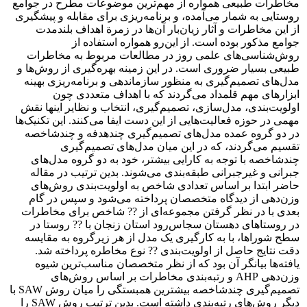
مخاطرات طبیعی همواره از مهم‌ترین موضوعات مطرح در جوامع
روستایی به شمار می‌آمده، و برنامه‌ریزی برای مقابله و پیشگیری
از این مخاطرات و آثار زیان‌بار آن‌ها در زمرة اهداف بلندمدت
جوامع مذکور بوده است. از این‌رو همواره استفاده از
روش‌شناسی‌های علمی روز در مطالعات مربوط به مخاطرات
طبیعی بسیار ضروری است. در این زمینه بهره‌گیری از روش‌ها و
مدل‌های تصمیم‌گیری به منظور سازماندهی و برنامه‌ریزی بهینه
ابزارهای مهم قلمداد می‌گردند که با اهداف متعددی چون
اولویت‌بندی، مدل‌سازی، تصمیم‌گیری، انتخاب و نظایر اینها نقش
مهمی در حوزه فعالیت‌هایی از این دست ایفا می‌کنند. این تکنیک‌ها
در دو گروه عمده مدل‌های تصمیم‌گیری چندهدفه و چندشاخصه
تقسیم می‌گردند، که در این میان مدل‌های تصمیم‌گیری
چندشاخصه با توجه به کارایی بیشتر، خود به دو گروه مدل‌های
جبرانی و غیرجبرانی طبقه‌بندی می‌شوند. بدین ترتیب در مقاله
حاضر ابتدا بر اساس تعدادی شاخص به اولویت‌بندی روش‌های
وزن‌دهی از دیدگاه متخصصان پرداخته می‌شود و سپس در گام
بعدی با در نظر گرفتن مجموعه‌ای از ?? شاخص برای مخاطرات
در روستاهای دهستان سجاس‌رود استان زنجان با ?? روستا در
سطح شوراها، با به کارگیری یک مدل از هر زیرگروه به مقایسه
دقت نتایج حاصل از اولویت‌بندی ?? نوع مخاطره پرداخته شد.
یافته‌ها بیانگر آن بود که از نظر متخصصان مناسب‌ترین شیوه
وزن‌دهی AHP و رتبه‌بندی مخاطرات بر اساس روش‌های
تصمیم‌گیری چندشاخصه بیشترین همبستگی را میان روش SAW با
دیگر روش‌های رتبه‌بندی داشته است. بدین ترتیب روش SAW را