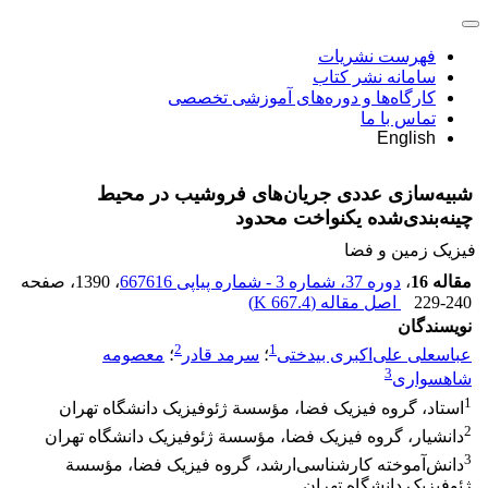
فهرست نشریات
سامانه نشر کتاب
کارگاه‌ها و دوره‌های آموزشی تخصصی
تماس با ما
English
شبیه‌سازی عددی جریان‌های فروشیب در محیط
چینه‌بندی‌شده یکنواخت محدود
فیزیک زمین و فضا
مقاله 16
،
دوره 37، شماره 3 - شماره پیاپی 667616
، 1390
، صفحه
229-240
اصل مقاله (
667.4 K
)
نویسندگان
2
1
عباسعلی علی‌اکبری بیدختی
؛
سرمد قادر
؛
معصومه
3
شاهسواری
1
استاد، گروه فیزیک فضا، مؤسسة ژئوفیزیک دانشگاه تهران
2
دانشیار، گروه فیزیک فضا، مؤسسة ژئوفیزیک دانشگاه تهران
3
دانش‌آموخته کارشناسی‌ارشد، گروه فیزیک فضا، مؤسسة
ژئوفیزیک دانشگاه تهران