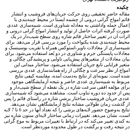
چکیده
مقاله حاضر تحقیقی روی حرکت جریان‌های فروشیب و انتشار
قائم امواج گرانی درونی از چشمه ایستا در محیط چینه‌بندی با
اِعمال جمله واداشتی به معادله شناوری است. شبیه‌سازی عددی
صورت گرفته اثرات حاصل از تولید و انتشار امواج گرانی درونی و
اثرات آن در تغییر ساختار قائم شاره روی سطح شیب‌دار در یک
محیط چینه‌بندی شده یکنواخت را مورد بررسی قرار می‌دهد. برای
شبیه‌سازی از معادلات ناویر-استوکس همراه با تقریب بوسینسک و
معادلات پایستگی‌ جرم و شناوری در دو بُعد استفاده می‌شود. برای
بیان معادلات از متغیرهای پیش‌یابی تاوایی و پریشیدگی چگالی و
متغیر فرایابی تابع جریان استفاده می‌شود. ساختار میدانی این
امواج از نظر سرعت و چگالی از راه همانندسازی عددی بررسی
شده ‌است. نمونه‌ای از نتایج به‌دست آمده، مقایسه کیفی نتایج
مربوط به شبیه‌سازی عددی حاضر و نتیجه آزمایشگاهی موجود
برای مؤلفه افقی سرعت شاره در یک نقطه از سطح شیب‌دار و
پس از حدود ده دوره تناوب است. مشاهده می‌شود که شبیه‌سازی
عددی جریان فروشیب ساختار برشی شاره در راستای قائم را پس
از گذشت زمان طولانی مشابه نتایج آزمایشگاهی نشان می‌دهد.
نتایج به‌وضوح حضور لایه‌های برشی را که تعداد آنها در حد 6 تا 7 لایه
است، نشان می‌دهد. تغییرات زمانی ساختار لایه‌ای ستون شاره نیز
به کندی تغییر می‌کند که در ارتباط با تغییرات مربوط به موج گرانی
در نتیجه رفت و برگشت در طول محدوده موردنظر است.