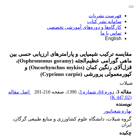
فهرست نشریات
سامانه نشر کتاب
کارگاه‌ها و دوره‌های آموزشی تخصصی
تماس با ما
English
مقایسه ترکیب شیمیایی و پارامترهای ارزیابی حسی بین
ماهی گورامی عظیم‌الجثه (Osphronemus goramy)،
قزل‌آلای رنگین کمان (Oncorhynchus mykiss) و
کپورمعمولی پرورشی (Cyprinus carpio)
شیلات
مقاله 3
،
دوره 64، شماره 3
، 1390
، صفحه
201-216
اصل مقاله
)
447.02 K
(
نویسنده
بهاره شعبانپور
گروه شیلات، دانشگاه علوم کشاورزی و منابع طبیعی گرگان،
ایران
چکیده