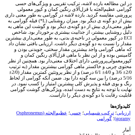
در این مطالعه بازده لاشه، ترکیب تقریبی و ویژگی‌های حسی
گورامی عظیم‌الجثه با قزل‌آلای رنگین کمان و کپور معمولی
پرورشی مقایسه گردید. بازده لاشه در گورامی به طور معنی داری
بیش از دو گونه ی دیگر بود. میزان روشنایی (L*) فیله گورامی به
طور معنی‌داری بیش از دو گونه‌ی دیگر بود و گوشت این ماهی به
دلیل روشنایی بیشتر، از جذابیت بیشتری برخوردار بود. شاخص
ECI در کپور معمولی در ناحیه‌ی بدنی، به طور معنی‌داری بیشترین
مقدار را نسبت به دو گونه‌ی دیگر داشت. ارزیابی بافتی نشان داد
که ماهی گورامی واجد بیشترین مقدار سختی، جویدنی بودن و
گامینس بوده و از این نظر با ماهی قزل‌آلای رنگین کمان و
کپورمعمولی‌پرورشی دارای اختلاف معنی‌دار بود. همچنین از نظر
محتوی چربی و خاکستر ماهی گورامی بیشترین مقدار (به ترتیب
2/0± 3/6 و 4/0± 6/1 درصد) و از نظر پروتئین کمترین مقدار (2/0±
5/16 درصد) را بین سه گونه دارا بود. ضمن آنکه گورامی از لحاظ
رنگ و بوی فیله و پذیرش کلی بیشترین امتیاز را کسب نمود. در
نهایت با توجه به نتایج به دست آمده، ویژگی‌های گوشت گورامی
قابلیت رقابت با دو گونه‌ی دیگر را داراست.
کلیدواژه‌ها
ارزیابی
؛
ترکیب شیمیایی
؛
حسی
؛
عظیم‌الجثه (Osphronemus
goramy)
؛
گورامی
آمار