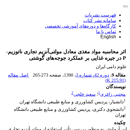
فهرست نشریات
سامانه نشر کتاب
کارگاه‌ها و دوره‌های آموزشی تخصصی
تماس با ما
English
اثر محاسبه مواد مغذی معادل مولتی‌آنزیم تجاری ناتوزیم-
P در جیره غذایی بر عملکرد جوجه‌های گوشتی
علوم دامی ایران
مقاله 9
،
دوره 42، شماره 3
، 1390
، صفحه
265-273
اصل مقاله
)
215.91 K
(
نویسندگان
2
1
مجتبی زاغری
؛
سعید خلجی
1
دانشیار، پردیس کشاورزی و منابع طبیعی دانشگاه تهران
2
دانشجوی دکتری، پردیس کشاورزی و منابع طبیعی دانشگاه
تهران
چکیده
این آزمایش به منظور بررسی تأثیر استفاده از مولتی‌آنزیم تجاری