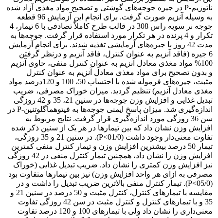
ناتوزیم-P در جیره‌ جوجه‌های گوشتی و تصحیح مواد مغذی آزاد شده
به وسیله آنزیم صورت گرفت. برای انجام این آزمایش 96 قطعه
جوجه نر سویه راس 308 در قالب طرح کاملاً تصادفی با 6 تیمار، 4
تکرار و 4 پرنده در هر تکرار مورد استفاده قرار گرفت. جوجه‌ها به
مدت 42 روز با جیره‌های آزمایشی تغذیه شدند. برای انجام آزمایش
6 جیره (فاقد آنزیم به عنوان کنترل، فاقد آنزیم و درنظر گرفتن
100% مواد مغذی معادل آنزیم به عنوان کنترل منفی، حاوی آنزیم
و بدون تصحیح برای مواد مغذی معادل آنزیم به عنوان کنترل
مثبت، جیره‌های فرموله شده با احتساب 50، 100 و 120درصد مواد
مغذی معادل آنزیم‌) تنظیم گردید. میزان خوراک مصرفی، ضریب
تبدیل غذایی و افزایش وزن جوجه‌ها در سنین 21، 35 و 42 روزگی
اندازه‌گیری شد. میزان پاسخ ایمنی جوجه‌ها به فیتوهماگلوتنین-P در
سن 36 روزگی مورد اندازه‌گیری قرار گرفت. نتایج مربوط به
افزایش وزن نشان داد که بین تیمارها در هر یک از سنین ذکر شده
تفاوت معنی‌دار وجود داشت (01/0‌>P). در سنین 21 و 35 روزگی،
تیمار 50 درصد بیشترین افزایش وزن و تیمار کنترل منفی کمترین
افزایش وزن را نشان داد، همچنین تیمار کنترل منفی در 42 روزگی
نیز افزایش وزن کمتری را نشان داد. ضریب تبدیل غذایی (خوراک
مصرفی به ازای هر واحد افزایش وزن) نیز بین تیمارها متفاوت بود
(05/0‌>P). تیمار کنترل منفی بالاترین ضریب تبدیل را داشت و در
مقایسه با تیمارهای کنترل، کنترل مثبت و 50 درصد در سنین 21 و
35 و با تیمارهای کنترل و کنترل مثبت در سن 42 روزگی تفاوت
معنی‌داری را نشان داد ولی با تیمارهای 100 و 120 درصد تفاوت