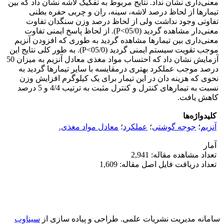
معنی‌داری نشان نداد. نتایج مربوط به تفکیک لاشه نشان داد که بین
تیمارها از لحاظ درصد لاشه، سینه، ران و چربی حفره بطنی
تفاوتی وجود نداشت ولی از لحاظ درصد وزن سنگدان تفاوت
معنی‌دار مشاهده گردید (05/0‌>P). از لحاظ پاسخ ایمنی تفاوت
معنی‌داری بین تیمارها مشاهده گردید به طوری که افزودن آنزیم
موجب تقویت سیستم ایمنی گردید (05/0‌>P). به طور کلی نتایج این
آزمایش نشان داد که احتساب مواد مغذی معادل آنزیم به میزان 50
درصد موجب عملکرد بهتری درمقایسه با سایر تیمارها گردید به
نحوی که هزینه دان در این تیمار برای یک کیلوگرم افزایش وزن
نسبت به تیمارهای کنترل و کنترل مثبت به ترتیب 4/4 و 5 درصد
کاهش یافت.
کلیدواژه‌ها
آنزیم
؛
جوجه گوشتی
؛
عملکرد
؛
معادل مواد مغذی.
آمار
تعداد مشاهده مقاله: 2,941
تعداد دریافت فایل اصل مقاله: 1,609
سامانه مدیریت نشریات علمی.
طراحی و پیاده سازی از
سیناوب