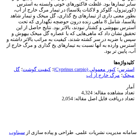
سایر تیمارها بود. غلظت فاکتورهای خونی وابسته به استرس
(کورتیزول، گلوکز و لاکتات پلاسما) در تیمار مرگ خارج از آب،
بطور معنی داری از تیمارهای یخ گذاری، گل میخک و تیمار شاهد
پلاسما، شامل 8 ماهی زنده درون حوضچه نگهداری که تحت
استرس بیهوشی و کشتار نبودند، بالاتر بود. نتایج حاصل از این
تحقیق نشان داد که ماهی‌‌هایی که با عصاره گل میخک بیهوش و
سپس با ضربه در سر کشته شدند، کیفیت به مراتب بالاتر داشته و
استرس وارده به آنها نسبت به تیمارهای یخ گذاری و مرگ خارج از
آب، پایین تر بود.
کلیدواژه‌ها
استرس
؛
کپور معمولی (Cyprinus carpio)
؛
کیفیت گوشت
؛
گل
میخک
؛
مرگ خارج از آب
آمار
تعداد مشاهده مقاله: 4,324
تعداد دریافت فایل اصل مقاله: 2,054
سامانه مدیریت نشریات علمی.
طراحی و پیاده سازی از
سیناوب