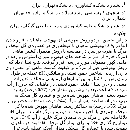
1
دانشیار دانشکده کشاورزی، دانشگاه تهران، ایران
2
دانشجوی کارشناسی ارشد شیلات، دانشگاه آزاد واحد تهران
شمال، ایران
3
دانشیار دانشگاه علوم کشاورزی و منابع طبیعی گرگان، ایران
چکیده
در این تحقیق اثر دو روش بیهوشی 1) بیهوشی ماهیان با قرار دادن
آنها در یخ 2) بیهوشی ماهیان با غوطه‌‌‌وری در عصاره‌‌‌ی گل میخک و
مرگ با ضربه در سر، در مقایسه با روش معمول کشتن ماهی
(مرگ خارج از آب) بر شاخص‌های کیفی و میزان استرس وارده در
ماهی کپور معمولی مورد بررسی قرار گرفت. نتایج نشان داد که
روش بیهوشی قبل از مرگ، بر کیفیت گوشت ماهی اثر معنی‌داری
دارد. ارزیابی شاخص جمود نعشی و میانگین pH‌ عضله در طول
زمان پس از کشتار و بین تیمارهای آزمایشی مختلف، تغییرات
معنی داری را نشان دادند. جمود نعشی در ماهیانی که خارج از آب
مردند، 3 ساعت بعد به بیشترین مقدار خود (6/77 درصد) رسید.
جمود نعشی ماهیان بیهوش شده در یخ و عصاره گل میخک به
ترتیب در 24 ساعت پس از مرگ (2/44 درصد) و 60 ساعت پس از
مرگ (1/55 درصد) به حداکثر رسید. ماهیان بیهوش شده با گل
میخک، جمودی با تاخیر نسبت به دو تیمار دیگر داشتند. میزان pH
بلافاصله پس از مرگ برای ماهیان مرگ خارج از آب 34/6 ، برای
تیمار یخ گذاری 53/6 و برای تیمار گل میخک 99/6 بود. در ماهیان
بیهوش شده با عصاره گل میخک، میزان آبچک عضله پایین تر از