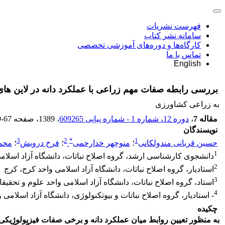
فهرست نشریات
سامانه نشر کتاب
کارگاه‌ها و دوره‌های آموزشی تخصصی
تماس با ما
English
بررسی رابطه صفات مهم زراعی با عملکرد دانه در لاین های
به زراعی کشاورزی
مقاله 7
،
دوره 12، شماره 1 - شماره پیاپی 609265
، 1389
، صفحه
9-67
نویسندگان
3
2
*
1
حسین قربانی مندولکانی
؛
منوچهر خدارحمی
؛
فرخ درویش
؛
محمد
1
دانشجوی کارشناسی ارشد، گروه اصلاح نباتات، دانشگاه آزاد اسلامی
2
استادیار، گروه اصلاح نباتات، دانشگاه آزاد اسلامی واحد کرج، کرج
3
استاد، گروه اصلاح نباتات، دانشگاه آزاد اسلامی واحد علوم و تحقیق
4
- استادیار، گروه اصلاح نباتات و بیوتکنولوژی، دانشگاه آزاد اسلامی
چکیده
به منظور تعیین روابط میان عملکرد دانه و برخی صفات فیزیولوژیکی و 