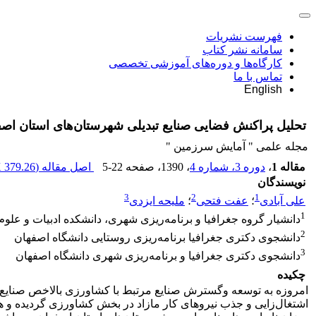
فهرست نشریات
سامانه نشر کتاب
کارگاه‌ها و دوره‌های آموزشی تخصصی
تماس با ما
English
تحلیل پراکنش فضایی صنایع تبدیلی شهرستان‌های استان اصفهان 
مجله علمی " آمایش سرزمین "
مقاله 1
،
دوره 3، شماره 4
، 1390
، صفحه
5-22
اصل مقاله (
379.26 K
نویسندگان
3
2
1
علی آبادی
؛
عفت فتحی
؛
ملیحه ایزدی
1
دانشیار گروه جغرافیا و برنامه‌ریزی شهری، دانشکده ادبیات و علوم
2
دانشجوی دکتری جغرافیا برنامه‌ریزی روستایی دانشگاه اصفهان
3
دانشجوی دکتری جغرافیا و برنامه‌ریزی شهری دانشگاه اصفهان
چکیده
امروزه به توسعه وگسترش صنایع مرتبط با کشاورزی بالاخص صنایع 
اشتغال‌زایی و جذب نیروهای کار مازاد در بخش کشاورزی گردیده و ه