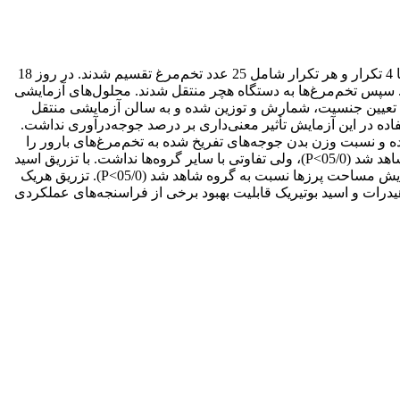
در روز 16 جوجه‌کشی 400 عدد تخم‌مرغ بارور مرغ مادر گوشتی سویه راس 308، توزین و در قالب طرح کاملاً تصادفی به 4 گروه آزمایشی با 4 تکرار و هر تکرار شامل 25 عدد تخم‌مرغ تقسیم شدند. در روز 18
د. سپس تخم‌مرغ‌ها به دستگاه هچر منتقل شدند. محلول‌های آزمایشی
 کلرید سدیم استریل بود. پس از تفریخ، جوجه‌ها تعیین جنسیت، شمارش و توزین شده و به سالن آزمایشی منتقل
 استفاده در این آزمایش تأثیر معنی‌داری بر درصد جوجه‌درآوری نداشت.
ه و نسبت وزن بدن جوجه‌های تفریخ شده به تخم‌مرغ‌های بارور را
افزایش داد (01/0>P). تزریق ترکیب اسیدهای آمینه سبب افزایش معنی‌دار وزن بدن در دوره آغازین و کل دوره پرورش در مقایسه با گروه شاهد شد (05/0>P)، ولی تفاوتی با سایر گروه‌ها نداشت. با تزریق اسید
بوتیریک، ارتفاع پرزهای روده در مقایسه با گروه شاهد افزایش یافت (05/0>P). تزریق اسیدهای آمینه، کربوهیدرات و اسید بوتیریک سبب افزایش مساحت پرزها نسبت به گروه شاهد شد (05/0>P). تزریق هریک
یدرات و اسید بوتیریک قابلیت بهبود برخی از فراسنجه‌های عملکردی