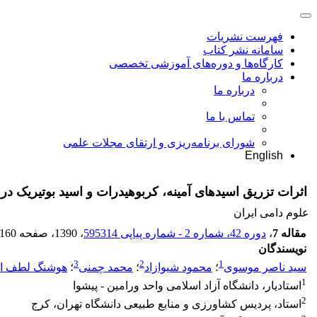
فهرست نشریات
سامانه نشر کتاب
کارگاه‌ها و دوره‌های آموزشی تخصصی
درباره ما
درباره ما
تماس با ما
شورای برنامه‌ریزی و ارتقای مجلات علمی
English
اثرات تزریق اسیدهای آمینه، کربوهیدرات و اسید بوتیریک 
علوم دامی ایران
مقاله 7
،
دوره 42، شماره 2 - شماره پیاپی 595314
، 1390
، صفحه
-160
نویسندگان
3
2
1
سید ناصر موسوی
؛
محمود شیوازاد
؛
محمد چمنی
؛
هوشنگ لطف الل
1
استادیار، دانشگاه آزاد اسلامی واحد ورامین - پیشوا
2
استاد، پردیس کشاورزی و منابع طبیعی دانشگاه تهران، کرج