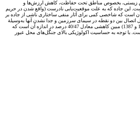
حساس زیستی، بخصوص مناطق تحت حفاظت، کاهش ارزش‌ها و
است. این جاده که به علت موقعیت‌یابی نادرست (واقع شدن در حریم
ین تحقیق سعی بر آن است که شاخصی کمی برای آثار منفی ساختاری ناشی از جاده بر
 اتصال بین دو نقطه در سیمای سرزمین و جدا نشدن آنها به‌وسیلة
موانع ساختاری بوده و برای بررسی تأثیرات ناشی از جاده‌ها مناسب است. محاسبة این متریک در این واحد فضایی برای دو دورة زمانی (1366 و 1387) مبین کاهشی معادل 40/47 درصد در اندازه آن است که
ت. با توجه به حساسیت اکولوژیکی بالای جنگل‌های محل عبور