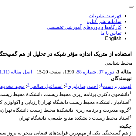
فهرست نشریات
سامانه نشر کتاب
کارگاه‌ها و دوره‌های آموزشی تخصصی
تماس با ما
English
استفاده از متریک اندازه مؤثر شبکه در تحلیل از هم گسیخ
محیط شناسی
مقاله 3
،
دوره 37، شماره 58
، 1390
، صفحه
15-20
اصل مقاله (
.11 K
نویسندگان
3
2
1
لعبت زبردست
؛
احمدرضا یاوری
؛
اسماعیل صالحی
؛
مجید مخدوم
1
دانشجوی دکتری برنامه ریزی محیط زیست، دانشکدة محیط زیست، 
2
استادیار دانشکده محیط زیست دانشگاه تهران(ارزیابی و اکولوژی ک
3
گروه مدیریت و برنامه ریزی دانشکدة محیط زیست دانشگاه تهران
4
استاد محیط زیست دانشکدة منابع طبیعی، دانشگاه تهران
چکیده
از هم گسیختگی یکی از مهم‌ترین فرایندهای فضایی منجر به بروز ت