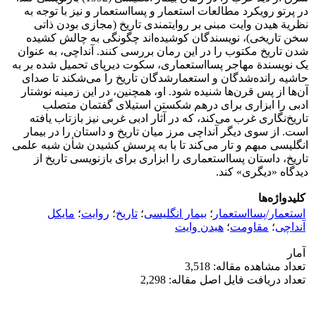
در پرتو رویکرد مطالعات استعمار و پسااستعمار و نیز با توجه به‌
نظریة هیدن وایت مبنی بر روایتمندی تاریخ (مجازی بودن ذاتی
سخن تاریخی)، نویسندگان کوشیده‌اند چگونگی به ‌چالش کشیده
شدن تاریخ مکتوب را در این رمان بررسی کنند. آنداچی، به ‌عنوان
یک نویسندة مهاجر پسااستعماری، سکوت دیرپای تحمیل شده بر به‌
حاشیه رانده‌شدگان و استعمارشدگان تاریخ را می‌شکند تا صدای
آن‌ها از پس قرن‌ها شنیده شود. او، همچنین، در این زمینه نوشتار
ادبی را ابزاری برای درهم شکستن استیلای گفتمان متصلب
تاریخ‌نگاری غرب می‌کند، که در آثار ادبی غربی نیز بازتاب یافته
است. از سوی دیگر آنداچی مرز میان تاریخ و داستان را در بیمار
انگلیسی مبهم و تار می‌‌کند تا با به‌ پرسش کشیدن شأن شبه علمی
تاریخ، داستان پسااستعماری را ابزاری برای بازنویسی تاریخ از
دیدگاه «دیگری» کند.
کلیدواژه‌ها
استعمار/پسااستعمار
؛
بیمار انگلیسی
؛
تاریخ
؛
روایت
؛
مایکل
آنداچی
؛
مقاومت
؛
هیدن وایت
آمار
تعداد مشاهده مقاله: 3,518
تعداد دریافت فایل اصل مقاله: 2,298