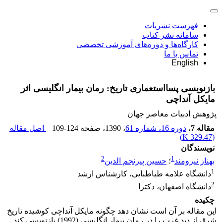
فهرست نشریات
سامانه نشر کتاب
کارگاه‌ها و دوره‌های آموزشی تخصصی
تماس با ما
English
بازنویسی پسااستعماری تاریخ: رمان بیمار انگلیسی اثر
مایکل آنداچی
پژوهش ادبیات معاصر جهان
مقاله 7
،
دوره 16، شماره 61
، 1390
، صفحه
109-124
اصل مقاله
)
329.47 K
(
نویسندگان
2
1
بهناز نیرومند
؛
حسین پیرنجم الدین
1
دانشگاه علامه طباطبایی، کارشناس ارشد
2
دانشگاه اصفهان، دکترا
چکیده
این مقاله بر آن است نشان دهد چگونه مایکل آنداچی کوشیده تاریخ
شرق از دید غرب را در رمان بیمار انگلیسی (1992) بازنویسی کند.