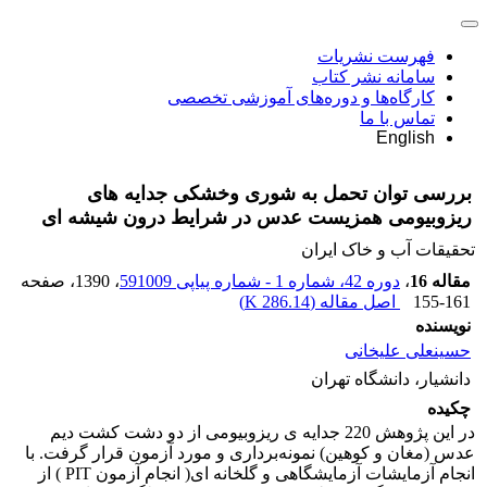
فهرست نشریات
سامانه نشر کتاب
کارگاه‌ها و دوره‌های آموزشی تخصصی
تماس با ما
English
بررسی توان تحمل به شوری وخشکی جدایه های
ریزوبیومی همزیست عدس در شرایط درون شیشه ای
تحقیقات آب و خاک ایران
مقاله 16
،
دوره 42، شماره 1 - شماره پیاپی 591009
، 1390
، صفحه
155-161
اصل مقاله (
286.14 K
)
نویسنده
حسینعلی علیخانی
دانشیار، دانشگاه تهران
چکیده
در این پژوهش 220 جدایه ی ریزوبیومی از دو دشت کشت دیم
عدس (مغان و کوهین) نمونه‌برداری و مورد آزمون قرار گرفت. با
انجام آزمایشات آزمایشگاهی و گلخانه ای( انجام آزمون PIT ) از