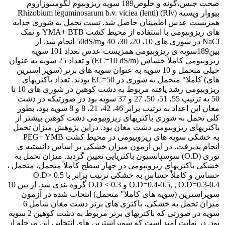
صحت جنس،گونه و خلوص189 سویه ریزوبیوم لگومینوزاروم
بیووار ویسیه (Rlv) Rhizobium leguminosarum b.v. viciea (lenti)
همزیست عدس اطمینان حاصل شد. تست تحمل به شوری جدایه
های ریزوبیومی با استفاده از محیط کشت YMA+ BTB و نمک
NaCl در شوری های 10، 20، 30، 40 و50dS/m انجام شد. از
بین189سویه ی ریزوبیومی همزیست عدس تعداد 101 سویه
ریزوبیومی کاملاً حساس (EC=10 dS/m) و تعداد 25 سویه به عنوان
خیلی متحمل و 10 سویه به عنوان سویه های برتر (سوپر استرین
های) کاملا" متحمل به شوری در EC=50 بودند. تعداد باکتریهای
ریزوبیومی رشد یافته مربوط به دشت کوهین در شوری های 10 تا
50 به ترتیب 55، 51، 50، 27 و 37 سویه بود در صورتیکه در دشت
مغان این اعداد به ترتیب برابر 46، 42، 21، 8 و 8 سویه بود، بطور
کلی تحمل به شوری باکتریهای ریزوبیومی دشت کوهین بیشتر از
باکتریهای ریزوبیومی دشت مغان بود. دراین پژ‍وهش میزان تحمل
به خشکی سویه های ریزوبیومی در محیط کشت PEG+ YMB
انجام پذیرفت. در این آزمون میزان خشکی بر اساس دانستیه ی
نوری (O.D) سوسپانسیون باکتریایی تعیین گردید. میزان تحمل به
خشکی باکتریهای ریزوبیومی در چهار سطح کاملاً متحمل، متحمل ،
حساس و کاملاً حساس به خشکی ترتیب برابر با O.D> 0.5
O.D=0.4-0.5, , O.D=0.3-0.4 و O.D < 0.3 گروه بندی شد. از بین 10
سوپراسترین (سویه های کاملا" متحمل) انتخاب شده در آزمون
میزان تحمل به خشکی، باکتری های برتر دشت مغان شامل 6
سویه در صورتی که باکتریهای برتر مربوط به دشت کوهین 2 سویه
بود. در نهایت امید است که سوپراسترین های انتخابی این مرحله از