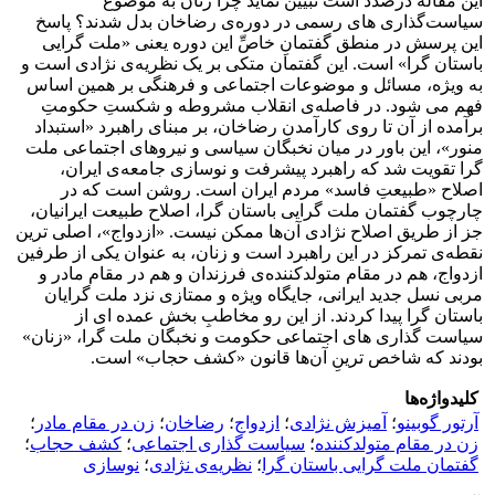
این مقاله درصدد است تبیین نماید چرا زنان به موضوع
سیاست‌گذاری های رسمی در دوره‌ی رضاخان بدل شدند؟ پاسخ
این پرسش در منطق گفتمانِ خاصِّ این دوره یعنی «ملت گرایی
باستان گرا» است. این گفتمان متکی بر یک نظریه‌ی نژادی است و
به ویژه، مسائل و موضوعات اجتماعی و فرهنگی بر همین اساس
فهم می شود. در فاصله‌ی انقلاب مشروطه و شکستِ حکومتِ
برآمده از آن تا روی کارآمدن رضاخان، بر مبنای راهبرد «استبداد
منور»، این باور در میان نخبگان سیاسی و نیروهای اجتماعی ملت
گرا تقویت شد که راهبرد پیشرفت و نوسازی جامعه‌ی ایران،
اصلاح «طبیعتِ فاسد» مردم ایران است. روشن است که در
چارچوب گفتمان ملت گرایی باستان گرا، اصلاح طبیعت ایرانیان،
جز از طریق اصلاح نژادی آن‌ها ممکن نیست. «ازدواج»، اصلی ترین
نقطه‌ی تمرکز در این راهبرد است و زنان، به عنوان یکی از طرفین
ازدواج، هم در مقام متولدکننده‌ی فرزندان و هم در مقام مادر و
مربی نسل جدید ایرانی، جایگاه ویژه و ممتازی نزد ملت گرایان
باستان گرا پیدا کردند. از این رو مخاطبِ بخش عمده ای از
سیاست گذاری های اجتماعی حکومت و نخبگان ملت گرا، «زنان»
بودند که شاخص ترینِ آن‌ها قانون «کشف حجاب» است.
کلیدواژه‌ها
آرتور گوبینو
؛
آمیزش نژادی
؛
ازدواج
؛
رضاخان
؛
زن در مقام مادر
؛
زن در مقام متولدکننده
؛
سیاست گذاری اجتماعی
؛
کشف حجاب
؛
گفتمان ملت گرایی باستان گرا
؛
نظریه‌ی نژادی
؛
نوسازی