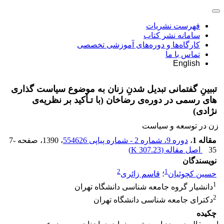
فهرست نشریات
سامانه نشر کتاب
کارگاه‌ها و دوره‌های آموزشی تخصصی
تماس با ما
English
تببینِ گفتمانی تبدیل شدنِ زنان به موضوع سیاست گذاری
های رسمی در دوره‌ی رضاخان (با تـأکید بر نظریه‌ی
نژادی)
زن در توسعه و سیاست
مقاله 1
،
دوره 9، شماره 2 - شماره پیاپی 554626
، 1390
، صفحه
7-
35
اصل مقاله (
307.23 K
)
نویسندگان
2
1
حسین کچوئیان
؛
قاسم زائری
1
دانشیار گروه جامعه شناسی دانشگاه تهران
2
دکترای جامعه شناسی دانشگاه تهران
چکیده