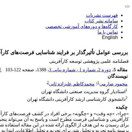
فهرست نشریات
سامانه نشر کتاب
کارگاه‌ها و دوره‌های آموزشی تخصصی
تماس با ما
English
بررسی عوامل تأثیرگذار بر فرایند شناسایی فرصت‌های کارآفر
فصلنامه علمی پژوهشی توسعه کارآفرینی
مقاله 5
،
دوره 2، شماره 1 - شماره پیاپی 3
، 1388
، صفحه
103-122
ا
نویسندگان
2
1
محمود صارمی
؛
محمدکاظم علیزاده ثانی
1
استادیار گروه مدیریت صنعتی دانشگاه تهران
2
دانشجوی کارشناسی ارشد کارآفرینی دانشگاه تهران
چکیده
«چرا»، «چه وقت» و «چگونه» برخی افراد در کشف فرصت‌های کارآفرینی 
کارآفرینی و شناسایی فرصت مطرح است و پاسخ به آن می‌تواند پنجره
پرسش‌نامه تجزیه و تحلیل شد. برای تجزیه و تحلیل اطلاعات، ابتدا به