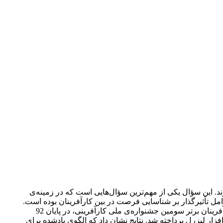
د. این سؤال یکی از مهم‌ترین سؤال‌هایی است که در زمینه‌ی
ل تأثیرگذار بر شناسایی فرصت در بین کارآفرینان بوده است.
برای رسیدن به این هدف از الگوی ارائه شده در این مقاله استفاده شده است. بر همین اساس پس از توزیع پرسش‌نامه میان 279 نفر از کارآفرینان برتر سومین جشنواره‌ی ملی کارآفرینی، در پایان 92
زار لیزرل پرداخته شد. نتایج نشان داد که الگوی یادشده برای