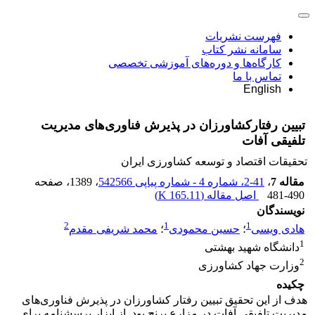
فهرست نشریات
سامانه نشر کتاب
کارگاه‌ها و دوره‌های آموزشی تخصصی
تماس با ما
English
تبیین رفتارکشاورزان در پذیرش فناوری‌های مدیریت
تلفیقی آفات
تحقیقات اقتصاد و توسعه کشاورزی ایران
مقاله 7
،
41-2، شماره 4 - شماره پیاپی 542566
، 1389
، صفحه
481-490
اصل مقاله (
165.11 K
)
نویسندگان
2
1
1
هادی ویسی
؛
حسین محمودی
؛
محمد شریفی مقدم
1
دانشگاه شهید بهشتی
2
وزارت جهاد کشاورزی
چکیده
هدف از این تحقیق تبیین رفتار کشاورزان در پذیرش فناوری‌های
مدیریت تلفیقی آفات در مزارع برنج بود. از ابزار پرسشنامه برای