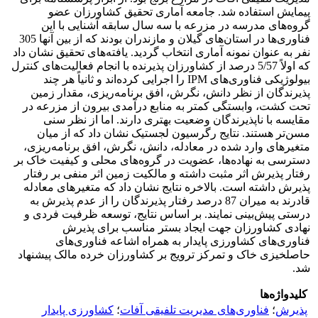
پیمایش استفاده شد. جامعه آماری تحقیق کشاورزان عضو
گروه‌های مدرسه در مزرعه با سه سال سابقه آشنایی با این
فناوری‌ها در استان‌های گیلان و مازندران بودند که از بین آنها 305
نفر به عنوان نمونه آماری انتخاب گردید. یافته‌های تحقیق نشان داد
که اولاً 5/57 درصد از کشاورزان پذیرنده با انجام فعالیت‌های کنترل
بیولوژیکی فناوری‌های IPM را اجرایی کرده‌اند و ثانیاً هر چند
پذیرندگان از نظر دانش، نگرش، افق برنامه‌ریزی، مقدار زمین
تحت کشت، وابستگی کمتر به منابع درآمدی بیرون از مزرعه در
مقایسه با ناپذیرندگان وضعیت بهتری دارند. اما از نظر سنی
مسن‌تر هستند. نتایج رگرسیون لجستیک نشان داد که از میان
متغیرهای وارد شده در معادله، دانش، نگرش، افق برنامه‌ریزی،
دسترسی به نهاده‌ها، عضویت در گروه‌های محلی و کیفیت خاک بر
رفتار پذیرش اثر مثبت داشته و مالکیت زمین اثر منفی بر رفتار
پذیرش داشته است. بالاخره نتایج نشان داد که متغیرهای معادله
قادرند به میران 87 درصد رفتار پذیرندگان را از عدم پذیرش به
درستی پیش‌بینی نمایند. بر اساس نتایج، توسعه ظرفیت فردی و
نهادی کشاورزان جهت ایجاد بستر مناسب برای پذیرش
فناوری‌های کشاورزی پایدار به همراه اشاعه فناوری‌های
حاصلخیزی خاک و تمرکز ترویج بر کشاورزان خرده مالک پیشنهاد
شد.
کلیدواژه‌ها
پذیرش
؛
فناوری‌های مدیریت تلفیقی آفات
؛
کشاورزی پایدار