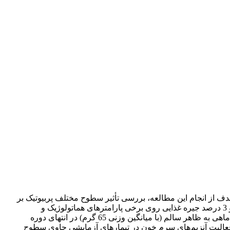
 هدف از انجام این مطالعه، بررسی تأثیر سطوح مختلف پربیوتیک بر
پارامتر‌های هماتولوژی و بیو شیمی سرم خون فیل ماهیان می‌باشد به همین منظور تأثیر سطوح مختلف پربیوتیک اینولین شامل مقادیر 1، 2 و 3 درصد جیره غذایی روی برخی پارامترهای هماتولوژیک و
غیرالکترولیت‌های سرم خون فیل ماهیان جوان پرورشی، پس از 8 هفته پرورش مورد بررسی قرار گرفت. خون‌گیری از ساقه دمی 36 عدد ماهی به ظاهر سالم (با میانگین وزنی 65 گرم) در انتهای دوره
 فعالیت آنزیم‌های سرم خون در تیمارهای آزمایشی حاوی سطوح