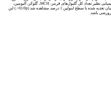
مختلف اینولین در مقایسه با گروه شاهد مشاهده نشد (05/0p>‌.) مکمل کردن جیره با اینولین تغییری در برخی فاکتورهای هماتولوژیک و بیوشیمیایی نظیر تعداد کل گلبول‌های قرمز، MCH، گلوکز، آلبومین،
کلسترول، تری گلیسرید و اسید اوریک خون ایجاد نکرد (05/0p>‌.) بیشترین میزان هماتوکریت، تعداد کل گلبول سفید و درصد لنفوسیت در ماهیان تغذیه شده با سطح اینولین 1 درصد مشاهده شد (01/0p<‌.) این
پرورشی باشد.