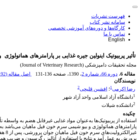
فهرست نشریات
سامانه نشر کتاب
کارگاه‌ها و دوره‌های آموزشی تخصصی
تماس با ما
English
تأثیر پربیوتیک اینولین جیره غذایی بر پارامترهای هماتولوژی‌ ‌ و بیوشیمی سرم 
مجله تحقیقات دامپزشکی (Journal of Veterinary Research)
مقاله 6
،
دوره 66، شماره 2
، 1390
، صفحه
131-136
اصل مقاله (
92 K
نویسندگان
2
1
رضا اکرمی
؛
افشین قلیچی
1
دانشگاه آزاد اسلامی واحد آزاد شهر
2
دانشکده شیلات
چکیده
استفاده از پربیوتیک‌ها به‌عنوان مواد غذایی غیرقابل هضم به واسطه 
پرورش به عمل آمد و نتایج با استفاده از آنالیز رگرسیون و ضریب 