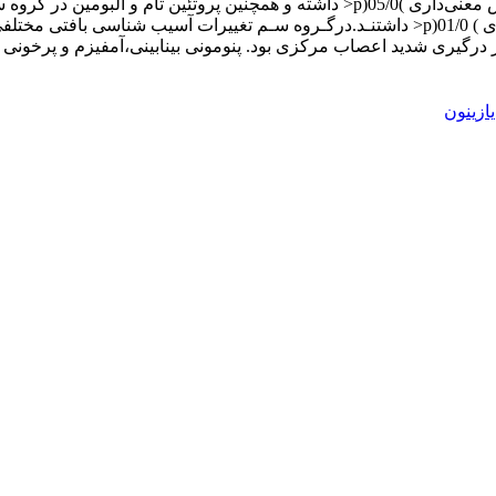
و آنزیم‌های ,ALT AST و ALP در گروه تیمار روند افزایشی معنـی‌داری ‌) 01/0(p<‌ داشتنـد.درگـروه
رگیری شدید اعصاب مرکزی بود. پنومونی بینابینی،آمفیزم و پرخونی در‌ ‌
یازینون