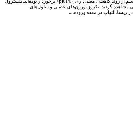
میزان گلبول‌های قرمز و سفید خون وهموگلوبین در گروه تیمار کاهش معنی‌داری ‌)05/0(p<‌ داشته و همچنین پروتئین تام و آلبومین در گروه سـم از روند کاهشی معنی‌داری‌ ) 01/0(p<‌ برخوردار بوده‌اند.کلسترول
 سـم تغییرات آسیب شناسی بافتی مختلفی مشاهده گردید. نکروز نورون‌های عصبی و سلول‌های
ریه‌ها،التهاب در معده وروده،...