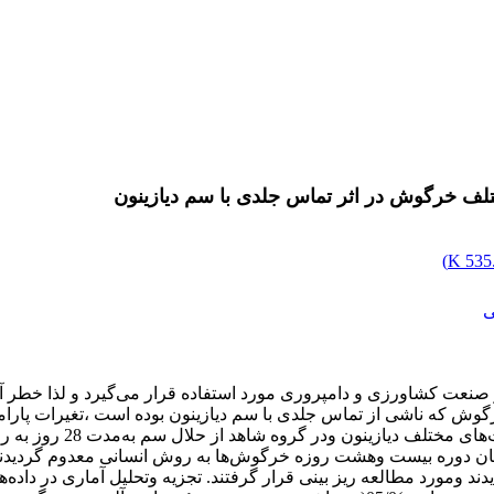
ختلف خرگوش در اثر تماس جلدی با سم دیازینون
)
535.
ی
 صنعت کشاورزی و دامپروری مورد استفاده قرار می‌گیرد و لذا خطر آ
 که ناشی از تماس جلدی با سم دیازینون بوده است ،تغیرات پارامتره
گروه شش تایی ،تیمار وشاه
ی در روزهای 0، 7، 14، 21و28 انجام شد. در پایان دوره بیست وهشت روزه خرگوش‌ها به روش ان
ه و مقاطع 5 میکرونی به روش معمول H&E رنگ گردیدند ومورد مطالعه ریز بینی قرار گرفتند. تجز