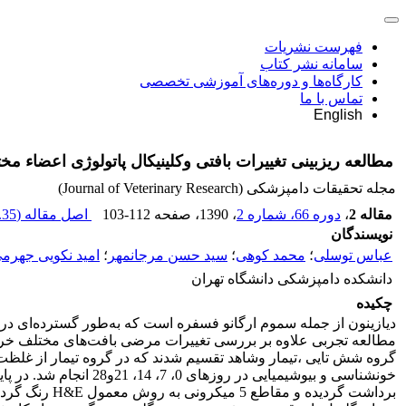
فهرست نشریات
سامانه نشر کتاب
کارگاه‌ها و دوره‌های آموزشی تخصصی
تماس با ما
English
مطالعه ریزبینی تغییرات بافتی وکلینیکال پاتولوژی اعضاء م
مجله تحقیقات دامپزشکی (Journal of Veterinary Research)
مقاله 2
،
دوره 66، شماره 2
، 1390
، صفحه
103-112
اصل مقاله (
35 K
نویسندگان
عباس توسلی
؛
محمد کوهی
؛
سید حسن مرجانمهر
؛
امید نکویی جهرم
دانشکده دامپزشکی دانشگاه تهران
چکیده
دیازینون از جمله سموم ارگانو فسفره است که به‌طور گسترده‌ای در
مطالعه تجربی علاوه بر بررسی تغییرات مرضی بافت‌های مختلف خرگوش
خونشناسی و بیوشیمیای
برداشت گردید