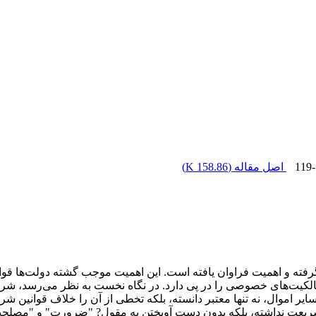
119
اصل مقاله (
158.86 K
)
فته و اهمیت فراوان یافته است. این اهمیت موجب گشته دولت‌ها قوانین
د مالکیت‌های خصوصی را در پی دارد. در نگاه نخست به نظر می‌رسد، شر
یر اموال، نه تنها معتبر دانسته، بلکه تخطی از آن را خلاف قوانین شرع 
 شریعت نداشته، بلکه بدون دست آویختن به مقول? "ضرورت" و "مصلحت"،