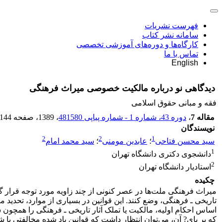
فهرست نشریات
سامانه نشر کتاب
کارگاه‌ها و دوره‌های آموزشی تخصصی
تماس با ما
English
دیدگاهی نو درباره مالکیت خصوصی میراث فرهنگی
فقه و مبانی حقوق اسلامی
مقاله 7
،
دوره 43، شماره 1 - شماره پیاپی 481580
، 1389
، صفحه
-144
نویسندگان
2
2
1
سید محسن فتاحی
؛
عابدین مومنی
؛
سید محمد امام
1
دانشجوی دکتری دانشگاه تهران
2
استادیار دانشگاه تهران
چکیده
میراث فرهنگی ملت‌ها در عصر کنونی از چند زاویه مورد توجه قرار گر
تاریخی ـ فرهنگی، وضع کنند. این قوانین در بسیاری از موارد، تحدی
اساس احکام اولیه، مالکیت یا تملک آثار تاریخی ـ فرهنگی را همچون سا
که بر پای? آن، می‌توان انتظار داشت که قوانین یاد شده مخالفتی با