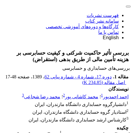
فهرست نشریات
سامانه نشر کتاب
کارگاه‌ها و دوره‌های آموزشی تخصصی
تماس با ما
English
بررسی تأثیر حاکمیت شرکتی و کیفیت حسابرسی بر
هزینه تأمین مالی از طریق بدهی (استقراض)
بررسی‏‌های حسابداری و حسابرسی
مقاله 1
،
دوره 17، شماره 4 - شماره پیاپی 62
، 1389
، صفحه
17-48
اصل مقاله (
234.85 K
)
نویسندگان
3
2
1
احمد احمدپور
؛
محمد کاشانی پور
؛
محمد رضا شجاعی
1
دانشیارگروه حسابداری دانشگاه مازندران، ایران
2
استادیار گروه حسابداری دانشگاه مازندران، ایران
3
کارشناس ارشد حسابداری دانشگاه مازندران، ایران
چکیده