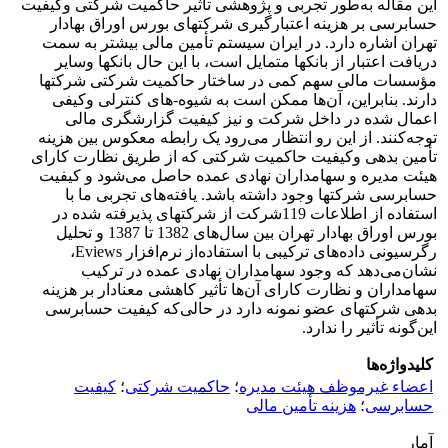
این مقاله به‌طور تجربی و پژوهشی تأثیر حاکمیت شرکتی وکیفیت
حسابرسی بر هزینه اعتبارگیری شرکت‎های بورس اوراق بهادار
تهران اشاره دارد. در ایران سیستم تأمین مالی بیشتر به سمت
دریافت اعتبار از بانک‎ها متمایل است، با این حال بانک‎ها وسایر
مؤسسات مالی سهم کمی در ساختار حاکمیت شرکتی شرکت‎ها
دارند. بنابراین، آن‌ها ممکن است به شیوه-های کنترلی وکیفی
اعمال شده در داخل شرکت و نیز کیفیت گزارشگری مالی
توجه‌کنند. از این‌ رو انتظار می‌رود یک رابطه معکوس بین هزینه
تأمین بدهی وکیفیت حاکمیت شرکتی که از طریق نظارت کارای
هیئت مدیره و سهامداران نهادی عمده حاصل می‌شود و کیفیت
حسابرسی شرکت‎ها وجود داشته باشد. یافته‌های تجربی ما با
استفاده از اطلاعات 119شرکت از شرکت‎های پذیرفته شده در
بورس اوراق بهادار تهران بین سال‌های 1382 تا 1387 و تحلیل
رگرسیونی ‌داده‌های ‌ترکیبی ‌با استفاده‌از نرم‌افزار Eviews‌،‌
نشان‌می‌دهد که ‌وجود سهامداران نهادی عمده در ترکیب
سهامداران و نظارت کارای آن‌ها تأثیر کاهشی معنادار بر هزینه
بدهی شرکت‎های عضو نمونه دارد در حالی‌که کیفیت حسابرسی
این‌گونه تأثیر را ندارد.
کلیدواژه‌ها
اعضاء غیرموظف هیئت مدیره
؛
حاکمیت شرکتی
؛
کیفیت
حسابرسی
؛
هزینه تأمین مالی
آمار