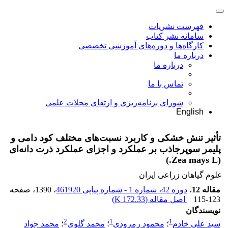
فهرست نشریات
سامانه نشر کتاب
کارگاه‌ها و دوره‌های آموزشی تخصصی
درباره ما
درباره ما
تماس با ما
شورای برنامه‌ریزی و ارتقای مجلات علمی
English
تأثیر تنش خشکی و کاربرد نسبت‌های مختلف کود دامی و
پلیمر سوپر‌جاذب بر عملکرد و اجزای عملکرد ذرت دانه‌ای
(Zea mays L.)
علوم گیاهان زراعی ایران
مقاله 12
،
دوره 42، شماره 1 - شماره پیاپی 461920
، 1390
، صفحه
115-123
اصل مقاله (
172.33 K
)
نویسندگان
2
1
1
سید علی خادم
؛
محمود رمرودی
؛
محمد گلوی
؛
محمد جواد