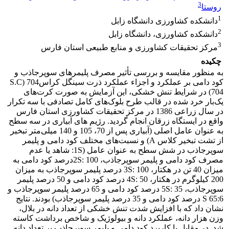
3
روستا
1
دانشکده کشاورزی دانشگاه زابل
2
دانشکده کشاورزی، دانشگاه زابل
3
مرکز تحقیقات کشاورزی و منابع طبیعی استان فارس
چکیده
به منظور مقایسه و بررسی تأثیر مصرف پلیمرهای سوپرجاذب و
کود دامی بر عملکرد و اجزاء عملکرد ذرت سینگل‌ کراس704 (S.C
704) در شرایط تنش خشکی، این آزمایش به صورت کرت‌های
یک‌بار خرد شده در قالب طرح بلوک‌های کامل تصادفی با سه تکرار
در سال زراعی 1386 در مرکز تحقیقات کشاورزی استان فارس
واقع در ایستگاه زرقان انجام گردید. رژیم‌ های آبیاری در سه سطح
به عنوان عامل اصلی (آبیاری پس از 70، 105 و 140 میلی‌متر تبخیر
از تشت تبخیر کلاس A) و نسبت‌های مختلف کود دامی و پلیمر
سوپرجاذب در شش سطح به عنوان عامل (1S: شاهد یا عدم
مصرف کود دامی و پلیمر سوپرجاذب، 2S: 100درصد کود دامی به
میزان 40 تن در هکتار، 3S: 100 درصد پلیمر سوپرجاذب به میزان
200 کیلوگرم در هکتار، 4S: 50 درصد کود دامی و 50 درصد پلیمر
سوپرجاذب، 5S: 35 درصد کود دامی و 65 درصد پلیمر سوپرجاذب و
6:S 65 درصد کود دامی و 35 درصد پلیمر سوپرجاذب) بودند. نتایج
نشان داد که با افزایش شدت تنش خشکی از تعداد دانه در بلال،
وزن هزار دانه، عملکرد دانه و بیولوژیک و شاخص برداشت کاسته
شد. در مقابل با کاربرد کود دامی و پلیمر سوپر‌جاذب بر تعداد دانه